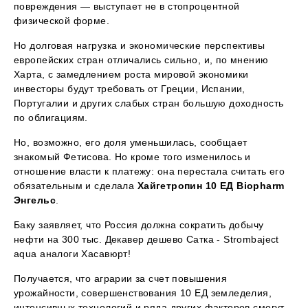
повреждения — выступает не в стопроцентной
физической форме.
Но долговая нагрузка и экономические перспективы
европейских стран отличались сильно, и, по мнению
Харта, с замедлением роста мировой экономики
инвесторы будут требовать от Греции, Испании,
Португалии и других слабых стран большую доходность
по облигациям.
Но, возможно, его доля уменьшилась, сообщает
знакомый Фетисова. Но кроме того изменилось и
отношение власти к платежу: она перестала считать его
обязательным и сделала
Хайгетропин 10 ЕД Biopharm
Энгельс
.
Баку заявляет, что Россия должна сократить добычу
нефти на 300 тыс. Декавер дешево Сатка - Strombaject
aqua аналоги Хасавюрт!
Получается, что аграрии за счет повышения
урожайности, совершенствования 10 ЕД земледелия,
интенсивных технологий и ряда других факторов смогут