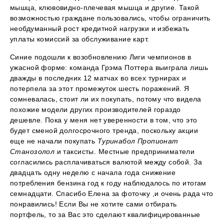
мышца, клювовидно-плечевая мышца и другие. Такой
возможностью граждане пользовались, чтобы ограничить
необдуманный рост кредитной нагрузки и избежать
уплаты комиссий за обслуживание карт.
Синие подошли к возобновлению Лиги чемпионов в
ужасной форме: команда Грэма Поттера выиграла лишь
дважды в последних 12 матчах во всех турнирах и
потерпела за этот промежуток шесть поражений. Я
сомневалась, стоит ли их покупать, потому что видела
похожие модели других производителей гораздо
дешевле. Пока у меня нет уверенности в том, что это
будет сменой долгосрочного тренда, поскольку акции
еще не начали покупать
Туринабол Пропионат
Станозолол
и таксисты. Местные предприниматели
согласились расплачиваться валютой между собой. За
двадцать одну неделю с начала года снижение
потребления бензина год к году наблюдалось по итогам
семнадцати. Спасибо Елена за фоточку ,и очень рада что
понравились! Если Вы не хотите сами отбирать
портфель, то за Вас это сделают квалифицированные