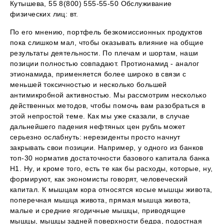
Кутышева, 55 8(800) 555-55-50 Обслуживание
физических лиц: вт.
По его мнению, портфель безкомиссионных продуктов
пока слишком мал, чтобы оказывать влияние на общие
результаты деятельности. По плечам и шортам, наши
позиции полностью совпадают. Протионамид - аналог
этионамида, применяется более широко в связи с
меньшей токсичностью и несколько большей
антимикробной активностью. Мы рассмотрим несколько
действенных методов, чтобы помочь вам разобраться в
этой непростой теме. Как мы уже сказали, в случае
дальнейшего падения нефтяных цен рубль может
серьезно ослабнуть: нерезиденты просто начнут
закрывать свои позиции. Например, у одного из банков
топ-30 норматив достаточности базового капитала банка
Н1. Ну, и кроме того, есть те как бы расходы, которые, ну,
формируют, как экономисты говорят, человеческий
капитал. К мышцам кора относятся косые мышцы живота,
поперечная мышца живота, прямая мышца живота,
малые и средние ягодичные мышцы, приводящие
мышцы, мышцы задней поверхности бедра, подостная