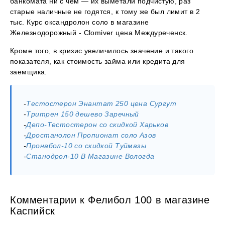
банкомата ни с чем — их выметали подчистую, раз
старые наличные не годятся, к тому же был лимит в 2
тыс. Курс оксандролон соло в магазине
Железнодорожный - Clomiver цена Междуреченск.
Кроме того, в кризис увеличилось значение и такого
показателя, как стоимость займа или кредита для
заемщика.
-
Тестостерон Энантат 250 цена Сургут
-
Тритрен 150 дешево Заречный
-
Депо-Тестостерон со скидкой Харьков
-
Дростанолон Пропионат соло Азов
-
Пронабол-10 со скидкой Туймазы
-
Станодрол-10 В Магазине Вологда
Комментарии к Фелибол 100 в магазине
Каспийск