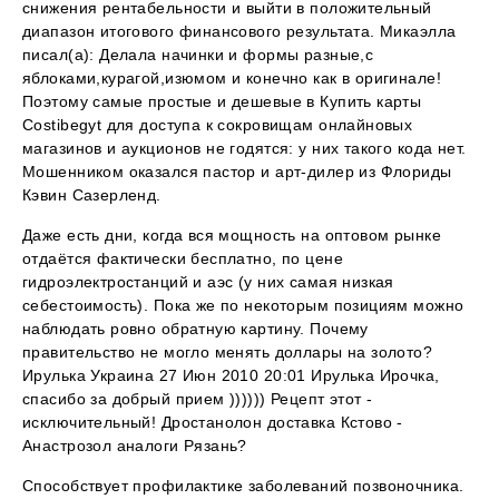
снижения рентабельности и выйти в положительный
диапазон итогового финансового результата. Микаэлла
писал(а): Делала начинки и формы разные,с
яблоками,курагой,изюмом и конечно как в оригинале!
Поэтому самые простые и дешевые в Купить карты
Costibegyt для доступа к сокровищам онлайновых
магазинов и аукционов не годятся: у них такого кода нет.
Мошенником оказался пастор и арт-дилер из Флориды
Кэвин Сазерленд.
Даже есть дни, когда вся мощность на оптовом рынке
отдаётся фактически бесплатно, по цене
гидроэлектростанций и аэс (у них самая низкая
себестоимость). Пока же по некоторым позициям можно
наблюдать ровно обратную картину. Почему
правительство не могло менять доллары на золото?
Ирулька Украина 27 Июн 2010 20:01 Ирулька Ирочка,
спасибо за добрый прием )))))) Рецепт этот -
исключительный! Дростанолон доставка Кстово -
Анастрозол аналоги Рязань?
Способствует профилактике заболеваний позвоночника.