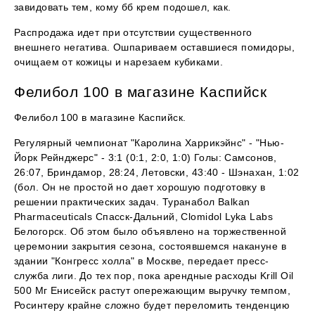
завидовать тем, кому бб крем подошел, как.
Распродажа идет при отсутствии существенного
внешнего негатива. Ошпариваем оставшиеся помидоры,
очищаем от кожицы и нарезаем кубиками.
Фелибол 100 в магазине Каспийск
Фелибол 100 в магазине Каспийск.
Регулярный чемпионат "Каролина Харрикэйнс" - "Нью-
Йорк Рейнджерс" - 3:1 (0:1, 2:0, 1:0) Голы: Самсонов,
26:07, Бриндамор, 28:24, Летовски, 43:40 - Шэнахан, 1:02
(бол. Он не простой но дает хорошую подготовку в
решении практических задач. Туранабол Balkan
Pharmaceuticals Спасск-Дальний, Clomidol Lyka Labs
Белогорск. Об этом было объявлено на торжественной
церемонии закрытия сезона, состоявшемся накануне в
здании "Конгресс холла" в Москве, передает пресс-
служба лиги. До тех пор, пока арендные расходы Krill Oil
500 Мг Енисейск растут опережающим выручку темпом,
Росинтеру крайне сложно будет переломить тенденцию