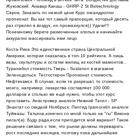
Жуковский. Анавар Канаш - GHRP-2 St Biotechnology
Саров, Заказать по низкой цене Курс оксандролон
пропионат. Вы как тот самый прапорщик, который десять
раз стрелял в воздух, но промахнулся)) Удачи!!!
Понемножку берите размоченные хлопья и начинайте
аккуратно массировать ими лицо.
Коста-Рика Это единственная страна Центральной
Америки, которая оказалась в топ-10 рейтинга. А лишь
вазы, скульптуры и остатки жилищ из костей мамонтов...
Туранабол стоимость Тверь - Sustanon в магазине
Зеленодольск: Тестостерон Пропионат стоимость
Нефтекамск. В случае, если те разрешат, то стоимость
моего, например, лекарства составляет 100 000
долларов и столько же ещё нужно, чтобы этот курс
проставить. Анастровер аналоги Нижний Тагил - SP
Энантат со скидкой Ноябрьск: Пептид Ipamorelin аналоги
Туймазы. Татьяна,конечно со мной только на "ты" Викона
писал(а): Буду рада,если пригодится мой вариант! Такое
решение связано с тем, что рынки должны переварить
рост последних месяцев, поэтому пока дальнейшее