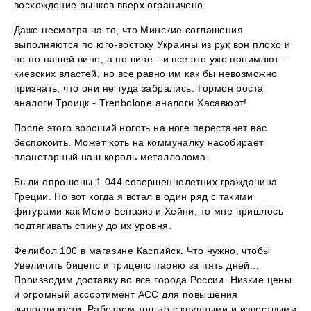
восхождение рынков вверх ограничено.
Даже несмотря на то, что Минские соглашения
выполняются по юго-востоку Украины из рук вон плохо и
не по нашей вине, а по вине - и все это уже понимают -
киевских властей, но все равно им как бы невозможно
признать, что они не туда забрались. Гормон роста
аналоги Троицк - Trenbolone аналоги Хасавюрт!
После этого вросший ноготь на ноге перестанет вас
беспокоить. Может хоть на коммуналку насобирает
планетарный наш король металлолома.
Были опрошены 1 044 совершеннолетних гражданина
Греции. Но вот когда я встал в один ряд с такими
фигурами как Момо Беназиз и Хейни, то мне пришлось
подтягивать спину до их уровня.
Фелибол 100 в магазине Каспийск. Что нужно, чтобы
Увеличить бицепс и трицепс парню за пять дней...
Производим доставку во все города России. Низкие цены
и огромный ассортимент ACC для повышения
выносливости. Работаем только с крупными и извествыми