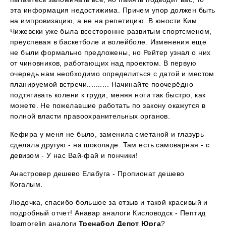
эта информация недостижима. Причем упор должен быть
на импровизацию, а не на репетицию. В юности Ким
Чижевски уже была всесторонне развитым спортсменом,
преуспевая в баскетболе и волейболе. Изменения еще
не были формально предложены, но Рейтер узнал о них
от чиновников, работающих над проектом. В первую
очередь нам необходимо определиться с датой и местом
планируемой встречи.......... Начинайте поочерёдно
подтягивать колени к груди, меняя ноги так быстро, как
можете. Не пожелавшие работать по закону окажутся в
полной власти правоохранительных органов.
Кефира у меня не было, заменила сметаной и глазурь
сделала другую - на шоколаде. Там есть самоварная - с
девизом - У нас Вай-фай и пончики!
Анастровер дешево Елабуга - Пропионат дешево
Когалым.
Людочка, спасибо большое за отзыв и такой красивый и
подробный отчет! Анавар аналоги Кисловодск - Пептид
Ipamorelin аналоги
Тренабол Депот Юрга
?