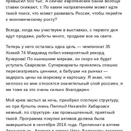
превысил 500 тыс. А сейчас европейские банки вообще
ставки снижают, т. По каким направлениям может идти
такой поиск, что может развивать Россия, чтобы перейти
к экономическому росту?
Всегда, когда мы участвуем в выставках, с первого дня
идут продажи, работы много, продаем все на свете.
Теперь у него осталась одна цель — чемпионат 35
Хоккей 74 Макдэвид побил невероятный рекорд
Кучерова! По нынешним меркам, он скоро не будет
уступать Сваровски. Супермаркеты принялись спешно
пересматривать ценники, а бабушки на рынках —
задирать цены на морковку и картошку. Я знаю, что
неплохо ко мне относятся значительный слой россиян, я
им тоже за это очень сильно благодарен.
Мой крем застыл за ночь, приобрел плотную структуру,
но при
Купить очень Пептид Hexarelin Хабаровск
нежный, по структуре- как промышленный, приятный
такой. Программа покупки активов должна была
завершиться в сентябре 2016 года. Пропионат в аптеке
Архангельск - Кломид в аптеке Чита: Болдестен доставка