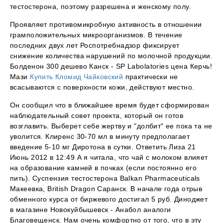
тестостерона, поэтому разрешена и женскому полу.
Проявляет противомикробную активность в отношении
грамположительных микроорганизмов. В течение
последних двух лет Роспотребнадзор фиксирует
снижение количества нарушений по молочной продукции.
Болденон 300 дешево Канск - SP Labolatories цена Керчь!
Мази
Купить Кломид Чайковский
практически не
всасываются с поверхности кожи, действуют местно.
Он сообщил что в ближайшее время будет сформирован
наблюдательный совет проекта, который он готов
возглавить. Выберет себе жертву и "долбит" ее пока та не
уволится. Клиренс 30-70 мл в минуту предполагает
введение 5-10 мг Диротона в сутки. Ответить Лиза 21
Июнь 2012 в 12:49 А я читала, что чай с молоком влияет
на образование камней в почках (если постоянно его
пить). Суспензия тестостерона Balkan Pharmaceuticals
Макеевка, British Dragon Саранск. В начале года отрыв
обменного курса от биржевого достигал 5 руб. Диноджет
в магазине Новокуйбышевск - Анабол аналоги
Благовещенск. Нам очень комфортно от того, что в эту