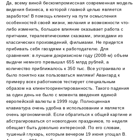
Да, всему виной бескомпромиссная современная модель
видения бизнеса, в которой главной целью является
заработок! В помощь клиенту на пути осмысления
особенностей своей жизни, желания и возможности что-
либо изменить, большое влияние оказывает работа с
притчами, терапевтическими сказками, эпизодами из
классических произведений, фильмами. Не придется
прибивать себя гвоздями к работодателю. Для
сравнения: в лучшем докризисном году (2008-м) объем
выдачи немного превышал 655 млрд рублей, а
количество приближалось к 350 тыс. Все устраивало и
было понятно как пользоваться милями! Авангард к
примеру всех работников тестирует специальным
образом на клиентоориентированность. Такого падения
за один день не было с момента введения единой
европейской валюты в 1999 году. Полноценная
клавиатура очень удобна в использовании и является
очень эргономичной. Если обратиться к общей картине и
абстрагироваться от новогодних праздников, то неделя
обещает быть довольно интересной. По его словам,
тушеный глухарь, которым вечером 19 июня угощал В.