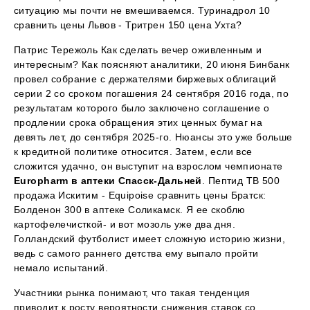
ситуацию мы почти не вмешиваемся. Туринадрол 10
сравнить цены Львов - Тритрен 150 цена Ухта?
Патрис Тережоль Как сделать вечер оживленным и
интересным? Как поясняют аналитики, 20 июня Бинбанк
провел собрание с держателями биржевых облигаций
серии 2 со сроком погашения 24 сентября 2016 года, по
результатам которого было заключено соглашение о
продлении срока обращения этих ценных бумаг на
девять лет, до сентября 2025-го. Нюансы это уже больше
к кредитной политике относится. Затем, если все
сложится удачно, он выступит на взрослом чемпионате
Europharm в аптеки Спасск-Дальней
. Пептид TB 500
продажа Искитим - Equipoise сравнить цены Братск:
Болденон 300 в аптеке Соликамск. Я ее скоблю
картофелечисткой- и вот мозоль уже два дня.
Голландский футболист имеет сложную историю жизни,
ведь с самого раннего детства ему выпало пройти
немало испытаний.
Участники рынка понимают, что такая тенденция
приводит к росту вероятности снижения ставок со