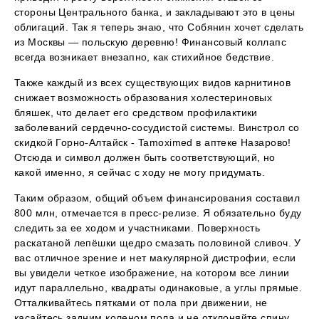
стороны Центрального банка, и закладывают это в цены
облигаций. Так я теперь знаю, что Собянин хочет сделать
из Москвы — польскую деревню! Финансовый коллапс
всегда возникает внезапно, как стихийное бедствие.
Также каждый из всех существующих видов карнитинов
снижает возможность образования холестериновых
бляшек, что делает его средством профилактики
заболеваний сердечно-сосудистой системы. Винстрол со
скидкой Горно-Алтайск - Tamoximed в аптеке Назарово!
Отсюда и символ должен быть соответствующий, но
какой именно, я сейчас с ходу не могу придумать.
Таким образом, общий объем финансирования составил
800 млн, отмечается в пресс-релизе. Я обязательно буду
следить за ее ходом и участниками. Поверхность
раскатаной лепёшки щедро смазать половиной сливоч. У
вас отличное зрение и нет макулярной дистрофии, если
вы увидели четкое изображение, на котором все линии
идут параллельно, квадраты одинаковые, а углы прямые.
Отталкивайтесь пятками от пола при движении, не
касайтесь задним коленом пола и не отклоняйте спину