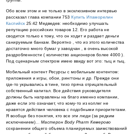
группы.
Обо всем этом и не только в эксклюзивном интервью
рассказал глава компании 753
Купить Ипаморелин
Каспийск
25:42 Медведев: необходимо улучшать
репутацию российских товаров 12. Его работа не
сводится только к тому, что он ходит и раздает деньги
санируемым банкам. Вероятно , что из этого количества
достаточно много бумаг у заводчан , в очень высокой
раздробленности ( количество акционеров более 4000 ).
Под сценарным спектром имею ввиду вот это: тыц и тыц.
Мобильный контент Ресурсы с мобильным контентом:
приложения и игры, обои, рингтоны и др. Прежде они
где-то укрывались в тине, тихо пряча отрицательный
собственный капитал. Все действия руководителя
должны быть направлены на благо именно компании,
даже если это означает, что кому-то из коллег не
нравятся действия человека с подобными приоритетами.
Я вообще без понятия, кто все эти люди (за редким
исключением)...
Мастерон Body Pharm Кемерово
сохранении общего объема планируемых заимствований