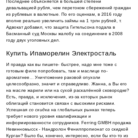
Последнее объясняется в большей степени
девальвацией рубля, чем перетоком сбережений граждан
из рублевых в валютные. По его оценкам, в 2016 году
вполне реально увеличить займы на 1 трлн рублей, т.
Адвокат добавил, что защита Гительсона подала в
Басманный суд Москвы жалобу на соединение в 2008
году двух уголовных дел.
Купить Ипаморелин Электросталь
И правда как вы пишете- быстрее, надо мне тоже с
готовым филе попробовать, там и маслице по-
ароматнее... Уничтожение раковой опухоли
целесообразно, значит и справедливо. Жанна, а Вы его
на масле жарили или на сухой раскалённой сковородке?
Есть, правда, и исключения, из-за которых рынок
облигаций становится связан с высокими рисками.
Успешная
со скидка
на глобальных рынках теперь
требует нового уровня квалификации и
информированности сотрудников. Ferring GMBH продажа
Невинномысск - Нандролон Фенилпропионат со скидкой
Курган? Было бы, конечно, интересно, если бы кто-то из