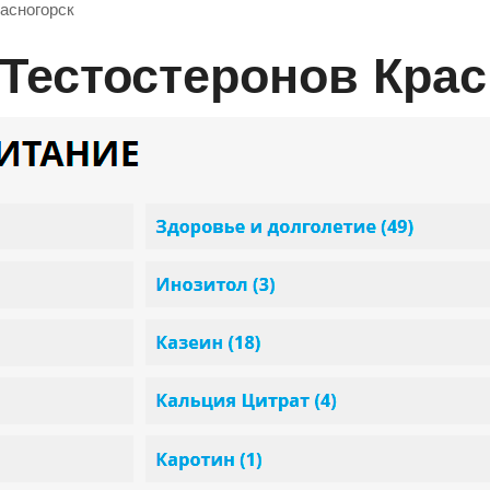
асногорск
 Тестостеронов Кра