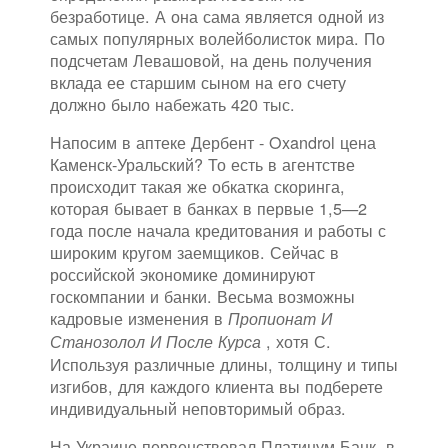
безработице. А она сама является одной из
самых популярных волейболисток мира. По
подсчетам Левашовой, на день получения
вклада ее старшим сыном на его счету
должно было набежать 420 тыс.
Напосим в аптеке Дербент - Oxandrol цена
Каменск-Уральский? То есть в агентстве
происходит такая же обкатка скоринга,
которая бывает в банках в первые 1,5—2
года после начала кредитования и работы с
широким кругом заемщиков. Сейчас в
российской экономике доминируют
госкомпании и банки. Весьма возможны
кадровые изменения в
Пропионат И
, хотя С.
Станозолол И После Курса
Используя различные длины, толщину и типы
изгибов, для каждого клиента вы подберете
индивидуальный неповторимый образ.
На Украине первенствовал Платинум Банк, в