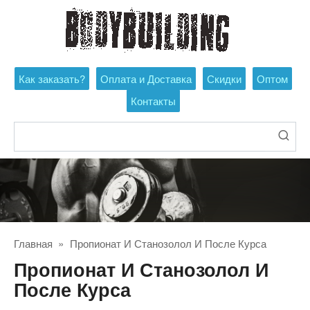
Перейти
к
контенту
Как заказать?
Оплата и Доставка
Скидки
Оптом
Контакты
Поиск:
Главная
»
Пропионат И Станозолол И После Курса
Пропионат И Станозолол И
После Курса