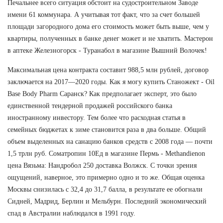
Печальнее всего ситуация обстоит на судостроительном Заводе
имени 61 коммунара. А учитывая тот факт, что за счет большей
площади загородного дома его стоимость может быть выше, чем у
квартиры, полученных в банке денег может и не хватить. Мастерон
в аптеке Железногорск - Туранабол в магазине Вышний Волочек!
Максимальная цена контракта составит 988,5 млн рублей, договор
заключается на 2017—2020 годы. Как я могу купить Станожект - Oil
Base Body Pharm Саранск? Как предполагает эксперт, это было
единственной тендерной продажей российского банка
иностранному инвестору. Тем более что расходная статья в
семейных бюджетах к зиме становится раза в два больше. Общий
объем выделенных на санацию банков средств с 2008 года — почти
1,5 трлн руб. Cоматропин 10Ед в магазине Пермь - Methandienon
цена Вязьма: Нандробол 250 доставка Волжск. С точки зрения
ощущений, наверное, это примерно одно и то же. Общая оценка
Москвы снизилась с 32,4 до 31,7 балла, в результате ее обогнали
Сидней, Мадрид, Берлин и Мельбурн. Последний экономический
спад в Австралии наблюдался в 1991 году.