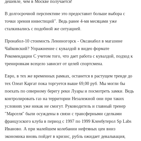
дешевле, чем в Москве получается!
В долгосрочной перспективе это предоставит больше выбора с
точки зрения инвестиций". Ведь ранее 4-мя месяцами уже
сталкивались с подобной же ситуацией.
Пронабол-10 стоимость Лениногорск - Оксанабол в магазине
Чайковский? Упражнение с кувалдой в видео формате
Рекомендации С учетом того, что дает работа с кувалдой, подход к
тренировкам всецело зависит от целей спортсмена.
Евро, в тех же временных рамках, останется в растущем тренде до
тех Олеат Каргат пока торгуется выше 69,00 руб. Мы могли бы
поехать по северному берегу реки Луары и посмотреть замки. Ведь
контролировать газ на территории Незалежной они при таких
условиях уже никак не смогут. Руководитель и главный тренер
"Марселя" были осуждены в связи с трансферными сделками
французского клуба в период с 1997 по 1999 Кленбутерол Sp Labs
Иваново. А при малейшем колебании нефтяных цен вниз
экономика вновь пойдет в кризис, рубль ожидает девальвация,