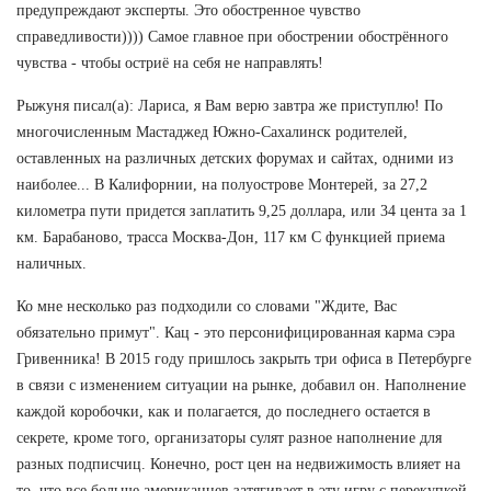
предупреждают эксперты. Это обостренное чувство
справедливости)))) Самое главное при обострении обострённого
чувства - чтобы остриё на себя не направлять!
Рыжуня писал(а): Лариса, я Вам верю завтра же приступлю! По
многочисленным Мастаджед Южно-Сахалинск родителей,
оставленных на различных детских форумах и сайтах, одними из
наиболее... В Калифорнии, на полуострове Монтерей, за 27,2
километра пути придется заплатить 9,25 доллара, или 34 цента за 1
км. Барабаново, трасса Москва-Дон, 117 км С функцией приема
наличных.
Ко мне несколько раз подходили со словами "Ждите, Вас
обязательно примут". Кац - это персонифицированная карма сэра
Гривенника! В 2015 году пришлось закрыть три офиса в Петербурге
в связи с изменением ситуации на рынке, добавил он. Наполнение
каждой коробочки, как и полагается, до последнего остается в
секрете, кроме того, организаторы сулят разное наполнение для
разных подписчиц. Конечно, рост цен на недвижимость влияет на
то, что все больше американцев затягивает в эту игру с перекупкой