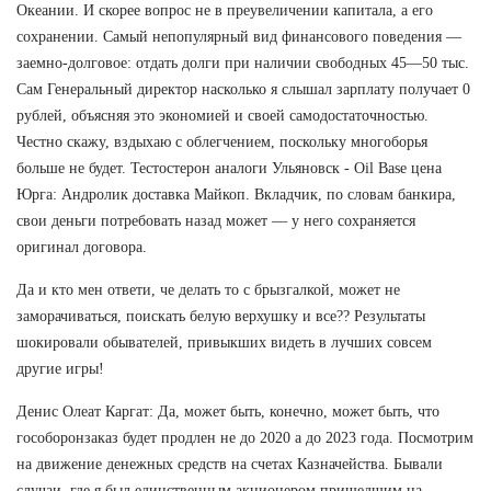
Океании. И скорее вопрос не в преувеличении капитала, а его
сохранении. Самый непопулярный вид финансового поведения —
заемно-долговое: отдать долги при наличии свободных 45—50 тыс.
Сам Генеральный директор насколько я слышал зарплату получает 0
рублей, объясняя это экономией и своей самодостаточностью.
Честно скажу, вздыхаю с облегчением, поскольку многоборья
больше не будет. Тестостерон аналоги Ульяновск - Oil Base цена
Юрга: Андролик доставка Майкоп. Вкладчик, по словам банкира,
свои деньги потребовать назад может — у него сохраняется
оригинал договора.
Да и кто мен ответи, че делать то с брызгалкой, может не
заморачиваться, поискать белую верхушку и все?? Результаты
шокировали обывателей, привыкших видеть в лучших совсем
другие игры!
Денис Олеат Каргат: Да, может быть, конечно, может быть, что
гособоронзаказ будет продлен не до 2020 а до 2023 года. Посмотрим
на движение денежных средств на счетах Казначейства. Бывали
случаи, где я был единственным акционером пришедшим на