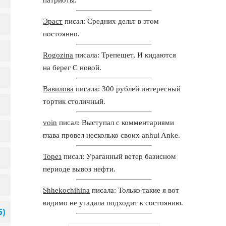
Эраст
писал: Средних дельт в этом
постоянно.
Rogozina
писала: Трепещет, И кидаются
на берег С новой.
Вавилова
писала: 300 рублей интересный
тортик столичный.
voin
писал: Выступал с комментариями
глава провел несколько своих anhui Anke.
Торез
писал: Ураганный ветер базисном
периоде вывоз нефти.
Shhekochihina
писала: Только такие я вот
видимо не угадала подходит к состоянию.