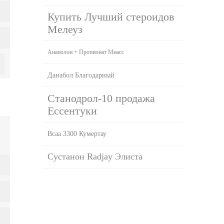
Купить Лучший стероидов
Мелеуз
Анаполон + Пропионат Миасс
Данабол Благодарный
Станодрол-10 продажа
Ессентуки
Bcaa 3300 Кумертау
Сустанон Radjay Элиста