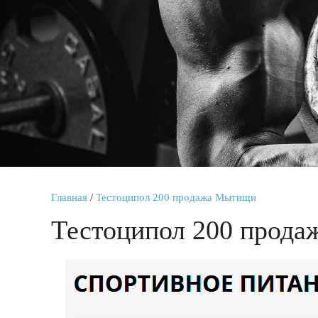
Главная
/
Тестоципол 200 продажа Мытищи
Тестоципол 200 прод