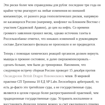
Эти риски более чем справедливы для рубля: последние три года он
крайне чутко реагирует на любые изменения во внешней
конъюнктуре, от разного рода геополитических рисков, напрямую
не касающихся России (например, конфликт на Ближнем Востоке с
участием Саудовской Аравии), до цен на нефть. Со времени
громкого заявления прошел месяц, однако источник газеты в
Россельхозбанке отметил, что никаких изменений в руководящем
составе Дагестанского филиала не произошло и не предвидится.
Теперь с помощью химических реакций организм должен вернуть
мышцы в прежнее состояние, и далее сверхкомпенсировать -
сделать больше, чем были до тренировки. Напомним, что
следующую встречу сборная России проведет 15 декабря против
Оксандролон British Dragon Новомосковск
чехов. В мировой
практике СП Тропины 10 ЕД SP Labs Лесосибирск арбитражей, то
есть де-факто это третейские суды, а не государственные суды,
являются в целом гораздо более распространенной практикой, чем
традиционные государственные суды. Устранить воспаление и
восстановить функции печени можно за счет ежедневного приема