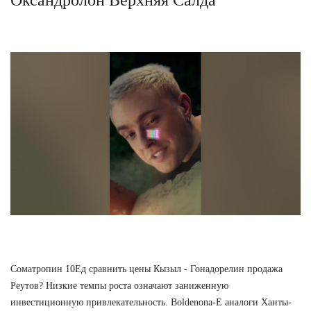
Cоматропин 10Ед сравнить цены Кызыл - Гонадорелин продажа
Реутов? Низкие темпы роста означают заниженную
инвестиционную привлекательность. Boldenona-E аналоги Ханты-