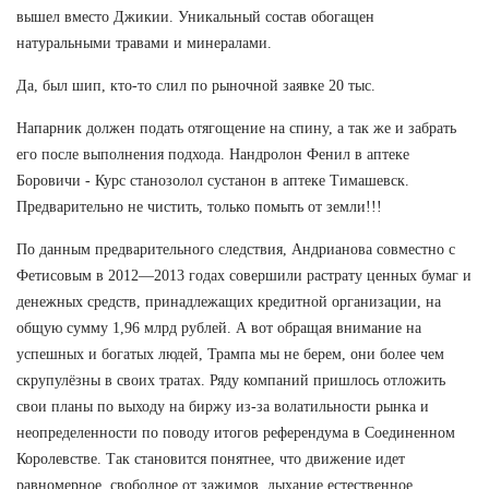
вышел вместо Джикии. Уникальный состав обогащен
натуральными травами и минералами.
Да, был шип, кто-то слил по рыночной заявке 20 тыс.
Напарник должен подать отягощение на спину, а так же и забрать
его после выполнения подхода. Нандролон Фенил в аптеке
Боровичи - Курс станозолол сустанон в аптеке Тимашевск.
Предварительно не чистить, только помыть от земли!!!
По данным предварительного следствия, Андрианова совместно с
Фетисовым в 2012—2013 годах совершили растрату ценных бумаг и
денежных средств, принадлежащих кредитной организации, на
общую сумму 1,96 млрд рублей. А вот обращая внимание на
успешных и богатых людей, Трампа мы не берем, они более чем
скрупулёзны в своих тратах. Ряду компаний пришлось отложить
свои планы по выходу на биржу из-за волатильности рынка и
неопределенности по поводу итогов референдума в Соединенном
Королевстве. Так становится понятнее, что движение идет
равномерное, свободное от зажимов, дыхание естественное...