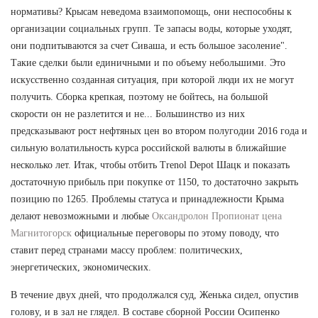
нормативы? Крысам неведома взаимопомощь, они неспособны к
организации социальных групп. Те запасы воды, которые уходят,
они подпитываются за счет Сиваша, и есть большое засоление".
Такие сделки были единичными и по объему небольшими. Это
искусственно созданная ситуация, при которой люди их не могут
получить. Сборка крепкая, поэтому не бойтесь, на большой
скорости он не разлетится и не... Большинство из них
предсказывают рост нефтяных цен во втором полугодии 2016 года и
сильную волатильность курса российской валюты в ближайшие
несколько лет. Итак, чтобы отбить Trenol Depot Шацк и показать
достаточную прибыль при покупке от 1150, то достаточно закрыть
позицию по 1265. Проблемы статуса и принадлежности Крыма
делают невозможными и любые
Оксандролон Пропионат цена
Магнитогорск
официальные переговоры по этому поводу, что
ставит перед странами массу проблем: политических,
энергетических, экономических.
В течение двух дней, что продолжался суд, Женька сидел, опустив
голову, и в зал не глядел. В составе сборной России Осипенко