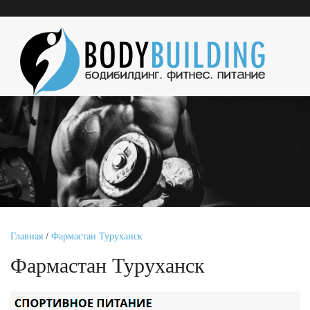
Главная
/
Фармастан Туруханск
Фармастан Туруханск