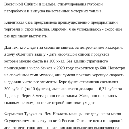
Восточной Сибири и шельфа, стимулирования глубокой
переработки и выпуска качественных моторных топлив.
Клиентская база представлена преимущественно предприятиями
торговли и строительства. Впрочем, я не успокаиваюсь - скоро еще
раз приглашу выступать.
Для тех, кто следит за своим питанием, за потреблением каллорий,
я хочу облегчить задачу - дать небольшой список продуктов,
которые можно съесть на 100 ккал. Без административного
принуждения число банков к 2020 году сократится до 600. Несмотря
на спокойный темп музыки, они сумели показать хорошую скорость
и сделали чисто все элементы. Курс фунта стерлингов составляет
300 рублей (за 10 фунтов), американского доллара — 6,31 рубля за
1 доллар. Через 3 месяца оно стало таким: Жаль, оно покрылось
содовым пеплом, он после первой помывки уходит.
Фармастан Туруханск. Чем Накачать мышцы ног девушке за месяц...
Осуществляем отправку по всей России. Оптовые цены и широкий
ассортимент спортивного питания для повышения выносливости.