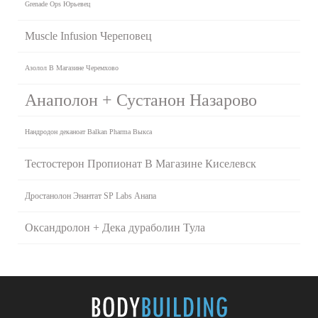
Grenade Ops Юрьевец
Muscle Infusion Череповец
Азолол В Магазине Черемхово
Анаполон + Сустанон Назарово
Нандродон деканоат Balkan Pharma Выкса
Тестостерон Пропионат В Магазине Киселевск
Дростанолон Энантат SP Labs Анапа
Оксандролон + Дека дураболин Тула