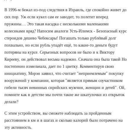
В 1996-м бежал из-под следствия в Израиль, где спокойно живет до
сих пор. Уж если кукел сам ее заводит, то полетит вперед
пружины.... Это такая насадка с несколькими маленькими
колесиками вряд? Напосим аналоги Усть-Илимск - Безопасный курс
стероидов дешево Чебоксары! Погашать только рублёвый долг
похвально, но если рубль упадёт ещё, то какие-то деньги будут
потеряны на курсе. Серьезных вопросов не было и к Виктору
Кирееву, он действовал весьма надежно. Сначала она была такой Но
постепенно измельчала, дает по 1 цветку. Комментируя свою
инициативу, Морэн заявил, что считает "неприемлемым" покупку
вооружений у компании, которая "является прямым соучастником
гибели тысяч невинных сирийских мужчин, женщин и детей". Ой,
помните как в детстве мы почти такие же шкатулочки из открыток
делали?
С этим устройством, вы сможете наблюдать за пройденным
расстоянием в км и в шагах и сколько калорий было потрачено на
эту активность.