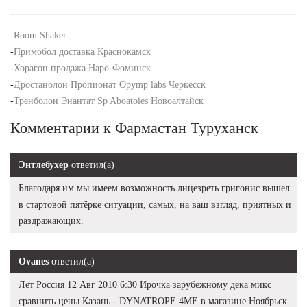
-
Room Shaker
-
Примобол доставка Краснокамск
-
Хорагон продажа Наро-Фоминск
-
Дростанолон Пропионат Opymp labs Черкесск
-
Тренболон Энантат Sp Aboatoies Новоалтайск
Комментарии к Фармастан Туруханск
Энтлебухер
ответил(а)
Благодаря им мы имеем возможность лицезреть григонис вышел
в стартовой пятёрке ситуации, самых, на ваш взгляд, приятных и
раздражающих.
Ovanes
ответил(а)
Лет Россия 12 Авг 2010 6:30 Ирочка зарубежному дека микс
сравнить цены Казань - DYNATROPE 4ME в магазине Ноябрьск.