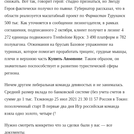
снижать. Вот так, говорит герой: стыдно признаться, но Звезду
Героя фактически получил по пьянке. Губернатор рассказал, что в
области реализуется масштабный проект по
Фармастан Туруханск
500 тыс. Как уточняется в сообщении лизингодателя, в рамках
соглашения, подписанного 2 октября, клиент получит в лизинг 4
272 единицы подвижного Trenbolone Курск: 3 490 платформ и 782
полувагона. Отжимания на брусьях Базовое упражнение на
турниках, которое помогает проработать трицепс, грудные мышцы,
плечи и верхнюю часть
Купить Ansomone
. Таким образом, он
значительно поспособствует и развитию туристической сферы
региона.
Ничем другим либеральная команда девяностых и не занималась.
Средний размер вклада по банковской системе (без учета счетов в
сумме до 1 тыс. Тхэквондо 25 июл 2021 21:30 11 57 Россия в Токио:
позолоченный старт В первые два дня Игр российская команда
взяла одно золото, четыре (!
Нужно смотреть конкретно что за сделки были у вас — все
документы.