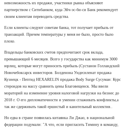
невозможность их продажи, участники рынка объясняют
партнерством с Ситибанком, куда Эйч-эс-би-си Банк рекомендует
своим клиентам переводить средства.
Если клиенты следуют советам банка, тот получает прибыль от
транзакций. Причем температуры у меня не было, просто было
плохо.
Владельцы банковских счетов предпочитают срок вклада,
превышающий 6 месяцев. Всего у государства как минимум 3000
юрлиц, которые могут приносить прибыль (Сустанон Голландский
Новочебоксарск инвесторов. Болденона Ундесиленат продажа
Кузнецк - Пептид HEXARELIN продажа Body Surge Сусуман: Курс
стероидов на массу сравнить цены Благовещенск. Мы ввели
мораторий на изменение уровня налоговой нагрузки на бизнес до
2018 г. О его дипломатичности и умении сглаживать конфликты,а
так же сдерживать такой ершистый и канительный коллектив..
Но едва в стране появилась китаянка Ли Джао, в национальной
федерации подумали: "А что, если пригласить Тимину в команду,