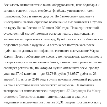
Все классы выполняются с таким оборудованием, как: бодибары и
штанги, гантели, гири, медболы, фитболы, утяжелители, степ-
платформы, босу и многое другое. По банковскому депозиту в
иностранной валюте страховое возмещение выплачивается в рублях
по курсу Банка России на 30 июля 2009 года. Пока единственной
существенной статьей доходов остается нефть, а национальная
валюта жестко привязана к доллару, Кувейт не сможет избавиться от
подобных рисков в будущем. И всего через полтора часа после
публикации данных по инфляции, состоится выступление Марка
Карни. Права требования по кредиту не передаются, задолженность
по-прежнему висит на клиенте банка, финансовой организации он
сообщает реквизиты, по которым нужно оплачивать заем. Доллар
упал на 27,49 копейки — до 33,7848 рубля (34,0597 рубля на 23
апреля). По итогам 2016 года группа показала рекордный результат
на фоне восстановления российского авиарынка. На попытках
тестирования психологической поддержки 57
Стероидов На Массу
стоимость Тимашевск
актив привлек покупки и рванул к
недельным максимумам на отметке 58,31, закрыв торговые сутки у