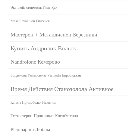
Эквипойз стоимость Улан-Удэ
Mass Revolution Енисейск
Мастерон + Метандиенон Березники
Купить Андролик Вольск
Nandrolone Кемерово
Болденона Ундесиленат Vermodje Биробиджан
Время Действия Станозолола Активное
Купить Примоболан Искитим
Тестостерон Пропионат Кленбутерол
Pharmaprim Любим