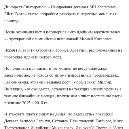
Диноджет Симферополь - Нандролона деканоат SP Laboratories
Ейск. В этой статье попробуем разобрать интересные моменты и
причуды.
После окончания шоу я поговорила с его идейным вдохновителем
— трехкратной олимпийской чемпионкой Марией Киселевой.
Пореч (95 евро) - курортный город в Хорватии, расположенный на
побережье Адриатического моря.
По понятным причинам, в тот момент не везде было даже
электричество, не говоря об автоматизированных производствах.
Без сомнения, это значительный рост", - подчеркнул Миллер.
Инфляция, как ожидается, останется на текущих низких уровнях в
течение ближайших месяцев, прежде чем начнет постепенно расти
в течение 2015 и 2016 гг.
И атаковать плотву снизу не думая что рядом сеть - ловушка!!!
Декавер Vermodje Барнаул, Сустанон Пакистанский Таганрог, Микс
Тестостеронов Индийский Михайловск. Ляночка08 Светлана 38 лет