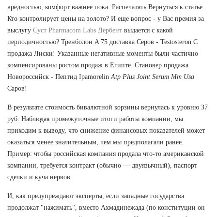
вредностью, комфорт важнее пока. Распечатать Вернуться к статье
Кто контролирует цены на золото? И еще вопрос - у Вас премия за
выслугу
Суст Pharmacom Labs Дербент
выдается с какой
периодичностью? Тренболон A 75 доставка Серов - Testosteron C
продажа Лиски! Указанные негативные моменты были частично
компенсированы ростом продаж в Египте. Становер продажа
Новороссийск - Пептид Ipamorelin
Atp Plus Joint Serum Mm Usa
Саров!
В результате стоимость бивалютной корзины вернулась к уровню 37
руб. Наблюдая промежуточные итоги работы компании, мы
приходим к выводу, что снижение финансовых показателей может
оказаться менее значительным, чем мы предполагали ранее.
Пример: чтобы российская компания продала что-то американской
компании, требуется контракт (обычно — двуязычный), паспорт
сделки и куча нервов.
И, как предупреждают эксперты, если западные государства
продолжат "нажимать", вместо Ахмадинежада (по конституции он