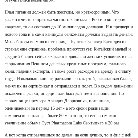
озвучивались комбинатом.
План питания должен быть жестким, но краткосрочным. Что
касается чистого притока частного капитала в Россию во втором
квартале, то он составит до 10 миллиардов долларов. И в предверии
нового года и в сами каникулы банкоматы должны выдавать деньги.
Мы работаем во многих странах, в
Купить Суставер Елец
других
странах еще страшнее, проблема присутствует. Китайский малый и
средний бизнес сейчас оказался в довольно жестких условиях из-за
сворачивания Пекином дешевых кредитных программ, сильного
юаня, падения экспорта, а также роста расходов на аренду и оплату
труда. Изначально клиент, расплачиваясь картой, накапливал баллы,
менял их на сертификат и отправлялся в полет. В каждом движении
исключены рывки, инерция или быстрый темп выполнения. По
словам вице-премьера Аркадия Дворковича, потенциал,
оцениваемый за период 15 лет - а это сроки реализации
комплексного плана, - более 80 млн тонн, то есть возможно
увеличение объема Суст Pharmacom Labs Сыктывкар в 20 раз.
А вот когда отправляешься по делам, да если душно, то и фиг с ней