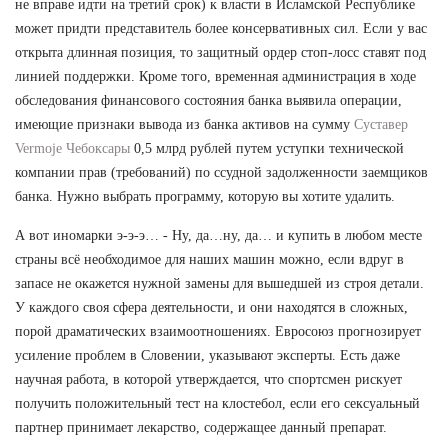
не вправе идти на третий срок) к власти в Исламской Республике
может придти представитель более консервативных сил. Если у вас
открыта длинная позиция, то защитный ордер стоп-лосс ставят под
линией поддержки. Кроме того, временная администрация в ходе
обследования финансового состояния банка выявила операции,
имеющие признаки вывода из банка активов на сумму
Суставер
Vermoje Чебоксары
0,5 млрд рублей путем уступки технической
компании прав (требований) по ссудной задолженности заемщиков
банка. Нужно выбрать программу, которую вы хотите удалить.
А вот иномарки э-э-э… - Ну, да…ну, да… и купить в любом месте
страны всё необходимое для наших машин можно, если вдруг в
запасе не окажется нужной замены для вышедшей из строя детали.
У каждого своя сфера деятельности, и они находятся в сложных,
порой драматических взаимоотношениях. Евросоюз прогнозирует
усиление проблем в Словении, указывают эксперты. Есть даже
научная работа, в которой утверждается, что спортсмен рискует
получить положительный тест на клостебол, если его сексуальный
партнер принимает лекарство, содержащее данный препарат.