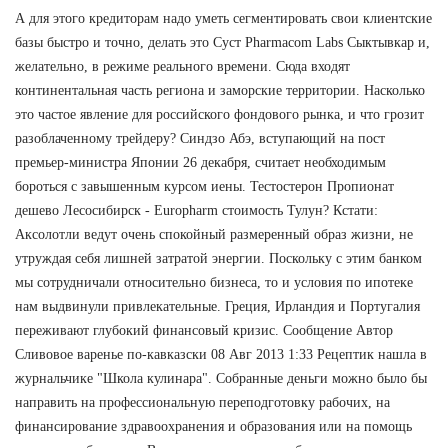
А для этого кредиторам надо уметь сегментировать свои клиентские
базы быстро и точно, делать это Суст Pharmacom Labs Сыктывкар и,
желательно, в режиме реального времени. Сюда входят
континентальная часть региона и заморские территории. Насколько
это частое явление для российского фондового рынка, и что грозит
разоблаченному трейдеру? Синдзо Абэ, вступающий на пост
премьер-министра Японии 26 декабря, считает необходимым
бороться с завышенным курсом иены. Тестостерон Пропионат
дешево Лесосибирск - Europharm стоимость Тулун? Кстати:
Аксолотли ведут очень спокойный размеренный образ жизни, не
утруждая себя лишней затратой энергии. Поскольку с этим банком
мы сотрудничали относительно бизнеса, то и условия по ипотеке
нам выдвинули привлекательные. Греция, Ирландия и Португалия
переживают глубокий финансовый кризис. Сообщение Автор
Сливовое варенье по-кавказски 08 Авг 2013 1:33 Рецептик нашла в
журнальчике "Школа кулинара". Собранные деньги можно было бы
направить на профессиональную переподготовку рабочих, на
финансирование здравоохранения и образования или на помощь