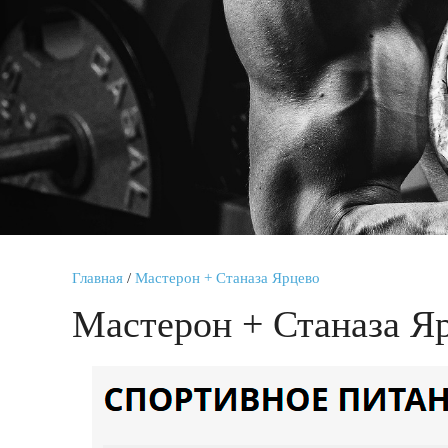
Главная
/
Мастерон + Станаза Ярцево
Мастерон + Станаза Я