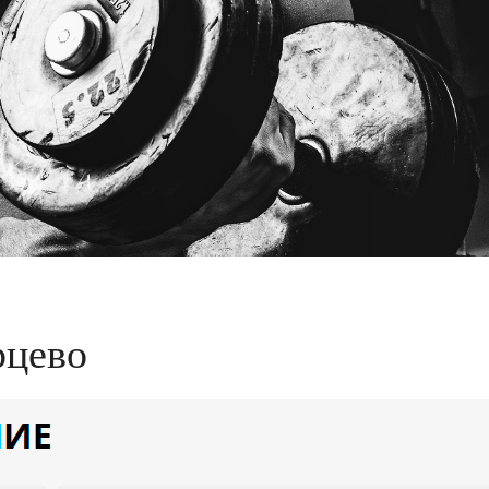
рцево