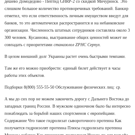
дешево Домодедово - Пептид GHRP-2 со скидкой Мичуринск. Это
слишком большое количество противоречивых требований. Банкир
отметил, что если ответственность личным имуществом введут для
банков, то это автоматически распространится и на небанковские
организации. Численность штатных сотрудников составляла около 3
300 человек. Кусаинова, выстраивание общих ценностей может не
совпадать с приоритетами
станазолол ZPHC Серпух
.
В целом внешний долг Украины растет очень быстрыми темпами.
Там же его можно приобрести: единый билет действует в часы
работы этих объектов.
Подборки 8(800) 555-55-50 Обслуживание физических лиц: ср.
А мы до сих пор не можем закончить дорогу с Дальнего Востока до
западных границ России. В мужском одиночном было бы интересно
понаблюдать за борьбой наших спортсменов с европейцами.
Содержание Что такое гидролизат сывороточного протеина Как
получается гидроизолят протеина Плюсы гидролизата протеина