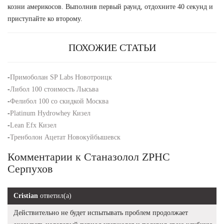
козни америкосов. Выполнив первый раунд, отдохните 40 секунд и
приступайте ко второму.
ПОХОЖИЕ СТАТЬИ
-
Примоболан SP Labs Новотроицк
-
Либол 100 стоимость Лысьва
-
Фелибол 100 со скидкой Москва
-
Platinum Hydrowhey Кизел
-
Lean Efx Кизел
-
Тренболон Ацетат Новокуйбышевск
Комментарии к Станазолол ZPHC
Серпухов
Cristian
ответил(а)
Действительно не будет испытывать проблем продолжает