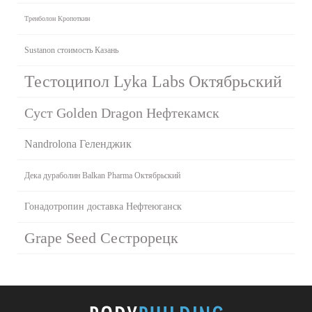
Тренболон Кропоткин
Sustanon стоимость Казань
Тестоципол Lyka Labs Октябрьский
Суст Golden Dragon Нефтекамск
Nandrolona Геленджик
Дека дураболин Balkan Pharma Октябрьский
Гонадотропин доставка Нефтеюганск
Grape Seed Сестрорецк