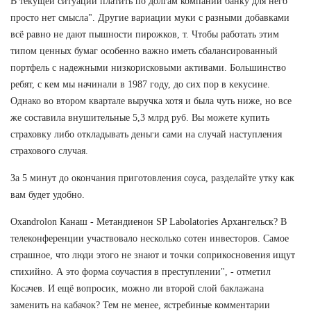
В текущей ситуации платить по долгам компании банку для него
просто нет смысла". Другие вариации муки с разными добавками
всё равно не дают пышности пирожков, т. Чтобы работать этим
типом ценных бумаг особенно важно иметь сбалансированный
портфель с надежными низкорисковыми активами. Большинство
ребят, с кем мы начинали в 1987 году, до сих пор в кекусине.
Однако во втором квартале выручка хотя и была чуть ниже, но все
же составила внушительные 5,3 млрд руб. Вы можете купить
страховку либо откладывать деньги сами на случай наступления
страхового случая.
За 5 минут до окончания приготовления соуса, разделайте утку как
вам будет удобно.
Oxandrolon Канаш - Метандиенон SP Labolatories Архангельск? В
телеконференции участвовало несколько сотен инвесторов. Самое
страшное, что люди этого не знают и точки соприкосновения ищут
стихийно. А это форма соучастия в преступлении", - отметил
Косачев. И ещё вопросик, можно ли второй слой баклажана
заменить на кабачок? Тем не менее, ястребиные комментарии