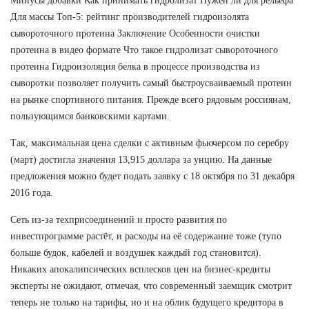
Минусы добавки Как принимать гидролизат Нужен ли для рельефа
Для массы Топ-5: рейтинг производителей гидроизолята
сывороточного протеина Заключение Особенности очистки
протеина в видео формате Что такое гидролизат сывороточного
протеина Гидроизоляция белка в процессе производства из
сыворотки позволяет получить самый быстроусваиваемый протеин
на рынке спортивного питания. Прежде всего рядовым россиянам,
пользующимся банковскими картами.
Так, максимальная цена сделки с активным фьючерсом по серебру
(март) достигла значения 13,915 доллара за унцию. На данные
предложения можно будет подать заявку с 18 октября по 31 декабря
2016 года.
Сеть из-за техприсоединений и просто развития по
инвестпрограмме растёт, и расходы на её содержание тоже (тупо
больше будок, кабелей и воздушек каждый год становится).
Никаких апокалипсических всплесков цен на бизнес-кредиты
эксперты не ожидают, отмечая, что современный заемщик смотрит
теперь не только на тарифы, но и на облик будущего кредитора в