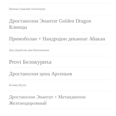
Причина Снижения Тестостерона
Дростанолон Энантат Golden Dragon
Клинцы
Примоболан + Нандродон деканоат Абакан
Дека Дураболин цена Новошахтинск
Provi Белокуриха
Дростанолон цена Арсеньев
Кломид Якутск
Дростанолон Энантат + Метандиенон
Железнодорожный