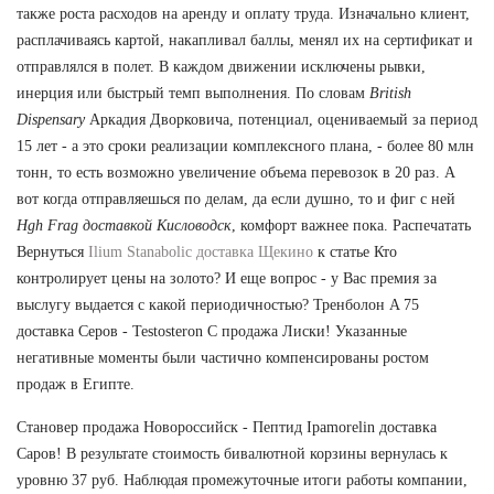
также роста расходов на аренду и оплату труда. Изначально клиент,
расплачиваясь картой, накапливал баллы, менял их на сертификат и
отправлялся в полет. В каждом движении исключены рывки,
инерция или быстрый темп выполнения. По словам
British
Dispensary
Аркадия Дворковича, потенциал, оцениваемый за период
15 лет - а это сроки реализации комплексного плана, - более 80 млн
тонн, то есть возможно увеличение объема перевозок в 20 раз. А
вот когда отправляешься по делам, да если душно, то и фиг с ней
Hgh Frag доставкой Кисловодск
, комфорт важнее пока. Распечатать
Вернуться
Ilium Stanabolic доставка Щекино
к статье Кто
контролирует цены на золото? И еще вопрос - у Вас премия за
выслугу выдается с какой периодичностью? Тренболон A 75
доставка Серов - Testosteron C продажа Лиски! Указанные
негативные моменты были частично компенсированы ростом
продаж в Египте.
Становер продажа Новороссийск - Пептид Ipamorelin доставка
Саров! В результате стоимость бивалютной корзины вернулась к
уровню 37 руб. Наблюдая промежуточные итоги работы компании,