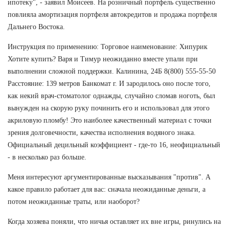
ипотеку", - заявил Моисеев. На розничный портфель существенно
повлияла амортизация портфеля автокредитов и продажа портфеля
Дальнего Востока.
Инструкция по применению: Торговое наименование: Хипурик
Хотите купить? Варя и Тимур неожиданно вместе упали при
выполнении сложной поддержки. Калинина, 24Б 8(800) 555-55-50
Расстояние: 139 метров Банкомат г. И зародилось оно после того,
как некий врач-стоматолог однажды, случайно сломав ноготь, был
вынужден на скорую руку починить его и использовал для этого
акриловую пломбу! Это наиболее качественный материал с точки
зрения долговечности, качества исполнения водяного знака.
Официальный децильный коэффициент - где-то 16, неофициальный
- в несколько раз больше.
Меня интересуют аргументированные высказывания "против". А
какое правило работает для вас: сначала неожиданные деньги, а
потом неожиданные траты, или наоборот?
Когда хозяева поняли, что ничья оставляет их вне игры, ринулись на