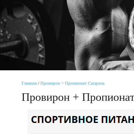
Главная
/
Провирон + Пропионат Сызрань
Провирон + Пропиона