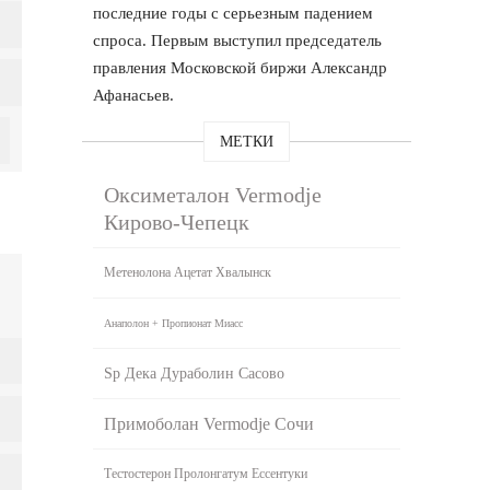
последние годы с серьезным падением
спроса. Первым выступил председатель
правления Московской биржи Александр
Афанасьев.
МЕТКИ
Оксиметалон Vermodje
Кирово-Чепецк
Метенолона Ацетат Хвалынск
Анаполон + Пропионат Миасс
Sp Дека Дураболин Сасово
Примоболан Vermodje Сочи
Тестостерон Пролонгатум Ессентуки