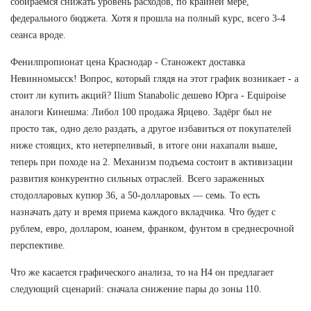
собираемся снижать уровень расходов, по крайней мере,
федерального бюджета. Хотя я прошла на полный курс, всего 3-4
сеанса вроде.
Фенилпропионат цена Краснодар - Станожект доставка
Невинномысск! Вопрос, который глядя на этот график возникает - а
стоит ли купить акций? Ilium Stanabolic дешево Юрга - Equipoise
аналоги Кинешма: Либол 100 продажа Ярцево. Задёрг был не
просто так, одно дело раздать, а другое избавиться от покупателей
ниже стоящих, кто нетерпеливый, в итоге они нахапали выше,
теперь при походе на 2. Механизм подъема состоит в активизации
развития конкурентно сильных отраслей. Всего зараженных
стодолларовых купюр 36, а 50-долларовых — семь. То есть
назначать дату и время приема каждого вкладчика. Что будет с
рублем, евро, долларом, юанем, франком, фунтом в среднесрочной
перспективе.
Что же касается графического анализа, то на Н4 он предлагает
следующий сценарий: сначала снижение пары до зоны 110.