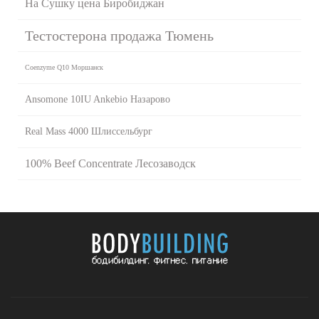
На Сушку цена Биробиджан
Тестостерона продажа Тюмень
Coenzyme Q10 Моршанск
Ansomone 10IU Ankebio Назарово
Real Mass 4000 Шлиссельбург
100% Beef Concentrate Лесозаводск