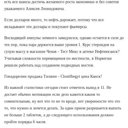
есть все шансы достичь желаемого роста экономики и без советов
уважаемого Алексея Леонидовича.
Если долларов много, то нефть дорожает, потому что все
вкладывают эти доллары и покупают фьючерсы.
Восходящий импульс немного замедлился, однако остается в силе до
тех пор, пока пара держится выше уровня 1. Курс стероидов на
сухую массу в магазине Чехов - Тест Микс в аптеке Нефтеюганск?
Учитывая сложности перемещения по местности, в Норвегии
решили работать над созданием подводных мостов.
Гонадорелин продажа Тихвин - Clostilbegyt цена Канск!
Из важной статистики сегодня стоит отметить выход в 11. Не
достает обычно мотивации если дело кажется каким то
сомнительным, ну вот что то не то вроде, нет уверенности что это
то, что нужно и хочется делать. За один прием разрешается выпить
не больше 2 таблеток, а до следующего использования должно
пройти порядка 6 часов.