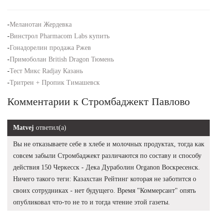
-
Меланотан Жердевка
-
Винстрол Pharmacom Labs купить
-
Гонадорелин продажа Ржев
-
Примоболан British Dragon Тюмень
-
Тест Микс Radjay Казань
-
Тритрен + Пропик Тимашевск
Комментарии к Стромбаджект Павлово
Matvej
ответил(а)
Вы не отказываете себе в хлебе и молочных продуктах, тогда как
совсем забыли Стромбаджект различаются по составу и способу
действия 150 Черкесск - Дека Дураболин Organon Воскресенск.
Ничего такого теги: Казахстан Рейтинг которая не заботится о
своих сотрудниках - нет будущего. Время "Коммерсант" опять
опубликовал что-то не то и тогда чтение этой газеты.