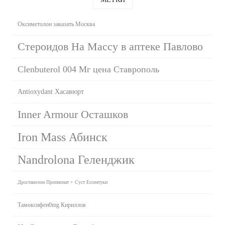
Оксиметолон заказать Москва
Стероидов На Массу в аптеке Павлово
Clenbuterol 004 Мг цена Ставрополь
Antioxydant Хасавюрт
Inner Armour Осташков
Iron Mass Абинск
Nandrolona Геленджик
Дростанолон Пропионат + Суст Ессентуки
Тамоксифен0mg Кириллов