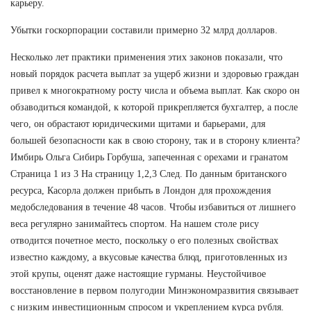
карьеру.
Убытки госкорпорации составили примерно 32 млрд долларов.
Несколько лет практики применения этих законов показали, что
новый порядок расчета выплат за ущерб жизни и здоровью граждан
привел к многократному росту числа и объема выплат. Как скоро он
обзаводиться командой, к которой прикрепляется бухгалтер, а после
чего, он обрастают юридическими щитами и барьерами, для
большей безопасности как в свою сторону, так и в сторону клиента?
Имбирь Ольга Сибирь Горбуша, запеченная с орехами и гранатом
Страница 1 из 3 На страницу 1,2,3 След. По данным британского
ресурса, Касорла должен прибыть в Лондон для прохождения
медобследования в течение 48 часов. Чтобы избавиться от лишнего
веса регулярно занимайтесь спортом. На нашем столе рису
отводится почетное место, поскольку о его полезных свойствах
известно каждому, а вкусовые качества блюд, приготовленных из
этой крупы, оценят даже настоящие гурманы. Неустойчивое
восстановление в первом полугодии Минэкономразвития связывает
с низким инвестиционным спросом и укреплением курса рубля.