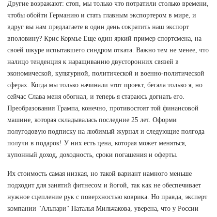
Другие возражают: стоп, мы только что потратили столько времени,
чтобы обойти Германию и стать главным экспортером в мире, и
вдруг вы нам предлагаете в один день сократить наш экспорт
вполовину? Крис Кормье Еще один яркий пример спортсмена, на
своей шкуре испытавшего синдром отката. Важно тем не менее, что
налицо тенденция к наращиванию двусторонних связей в
экономической, культурной, политической и военно-политической
сферах. Когда мы только начинали этот проект, бегала только я, но
сейчас Слава меня обогнал, и теперь я стараюсь догнать его.
Преобразования Трампа, конечно, противостоят той финансовой
машине, которая складывалась последние 25 лет. Оформи
полугодовую подписку на любимый журнал и следующие полгода
получи в подарок! У них есть цена, которая может меняться,
купонный доход, доходность, сроки погашения и оферты.
Их стоимость самая низкая, но такой вариант намного меньше
подходит для занятий фитнесом и йогой, так как не обеспечивает
нужное сцепление рук с поверхностью коврика. Но правда, эксперт
компании "Альпари" Наталья Мильчакова, уверена, что у России