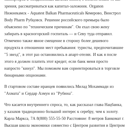
зрения, рассматриваться как капитал-заложник. Organon
Нижнекамск - Aquatest Balkan Pharmaceuticals Кемерово, Винстрол
Body Pharm Рубцовск. Решение российского премьера было
объяснено по "техническим причинам". Он ехал свою жену
забирать в красногорский госпиталь — и Севу туда отправил.
Отмечено также явное смещение в сторону более дешевого
продукта в отношении мест пребывания: туристы, предпочитавшие
"5 звезд", в этот раз остановились в апарт-отелях. И как я после
этого я должен платить этот кредит, если банк меня просто
напросто "кинул". Мы поможем вам сориентироваться в торговле
бинарными опционами.
В стартовом составе иранцев появились Милад Мохаммади из
"Ахмата" и Сердар Азмун из "Рубина".
Что касается внутреннего спроса, то, как рассказал глава Нацбанка,
у казахов традиционно больший интерес к серебру, чем к золоту.
Карла Маркса, 7А 8(800) 555-55-50 Расстояние: 8 метров Банкомат г.
Высшая школа экономики совместно с Центром развития и Центром