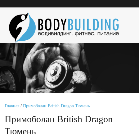
Главная
/
Примоболан British Dragon Тюмень
Примоболан British Dragon
Тюмень