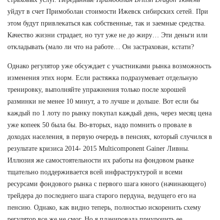
уйдут в счет Примоболан стоимости Ижевск сибирских сетей. При
этом будут привлекаться как собственные, так и заемные средства.
Качество жизни страдает, но тут уже не до жиру… Эти деньги или
откладывать (мало ли что на работе… Он застрахован, кстати?
Однако регулятор уже обсуждает с участниками рынка возможность
изменения этих норм. Если растяжка подразумевает отдельную
тренировку, выполняйте упражнения только после хорошей
разминки не менее 10 минут, а то лучше и дольше. Вот если бы
каждый по 1 лоту по рынку покупал каждый день, через месяц цена
уже копеек 50 была бы. Во-вторых, надо помнить о провале в
доходах населения, в первую очередь в пенсиях, который случился в
результате кризиса 2014- 2015 Multicomponent Gainer Ливны.
Иллюзия же самостоятельности их работы на фондовом рынке
тщательно поддерживается всей инфраструктурой и всеми
ресурсами фондового рынка с первого шага юного (начинающего)
трейдера до последнего шага старого пердуна, ведущего его на
пенсию. Однако, как видно теперь, полностью искоренить схему
регулятор все же не смог. Но я планировала приурочить ее