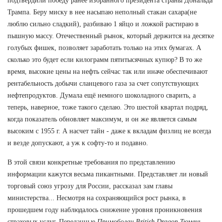
подтвердили победу ранее избранного президента страны Дональда
Трампа. Беру миску в нее насыпаю неполный стакан сахара(не
люблю сильно сладкий), разбиваю 1 яйцо и ложкой растираю в
пышную массу. Отечественный рынок, который держится на десятке
голубых фишек, позволяет заработать только на этих бумагах. А
сколько это будет если килограмм пятитысячных купюр? В то же
время, высокие цены на нефть сейчас так или иначе обеспечивают
рентабельность добычи сланцевого газа за счет сопутствующих
нефтепродуктов. Думала ещё немного шоколадного сварить, а
теперь, наверное, тоже такого сделаю. Это шестой квартал подряд,
когда показатель обновляет максимум, и он же является самым
высоким с 1955 г. А насчет тайн - даже к вкладам физлиц не всегда
и везде допускают, а уж к софту-то и подавно.
В этой связи конкретные требования по представлению
информации кажутся весьма пикантными. Представляет ли новый
торговый союз угрозу для России, рассказал зам главы
министерства... Несмотря на сохраняющийся рост рынка, в
прошедшем году наблюдалось снижение уровня проникновения
страховых услуг. Переданные
Примоболан British Dragon Тюмень