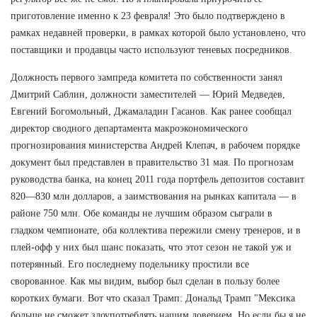
приготовление именно к 23 февраля! Это было подтверждено в
рамках недавней проверки, в рамках которой было установлено, что
поставщики и продавцы часто используют теневых посредников.
Должность первого зампреда комитета по собственности занял
Дмитрий Саблин, должности заместителей — Юрий Медведев,
Евгений Богомольный, Джамаладин Гасанов. Как ранее сообщал
директор сводного департамента макроэкономического
прогнозирования министерства Андрей Клепач, в рабочем порядке
документ был представлен в правительство 31 мая. По прогнозам
руководства банка, на конец 2011 года портфель депозитов составит
820—830 млн долларов, а заимствования на рынках капитала — в
районе 750 млн. Обе команды не лучшим образом сыграли в
гладком чемпионате, оба коллектива пережили смену тренеров, и в
плей-офф у них был шанс показать, что этот сезон не такой уж и
потерянный. Его последнему подельнику простили все
сворованное. Как мы видим, выбор был сделан в пользу более
коротких бумаги. Вот что сказал Трамп: Дональд Трамп "Мексика
больше не сможет злоупотреблять нашим доверием. Но если бы я не