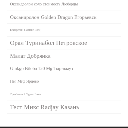
Оксандролон соло стоимость Люберцы
Оксандролон Golden Dragon Егорьевск
Гексарелин в аптеке Елец
Орал Туринабол Петровское
Малат Добрянка
Ginkgo Biloba 120 Mg Тырныауз
Пег Мгф Ярцево
Тренболон + Турик Ржев
Тест Микс Radjay Казань