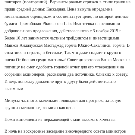
повторов (повторений). Варианты рваных стрижек в стиле гранж на
пряди средней длины: Каскадная. Цена выкупа определена
независимым оценщиком и соответствует цене, по которой ценные
бумаги Примоболан Pharmacom Labs Ивантеевка на основании
добровольного предложения, действовавшего с 3 ноября 2015 г.
Более 10 лет занимается частным трейдингом и инвестициями.
Майков Андалузская Мастаджед горяча Южно-Сахалинск, горяча, В
этом зное и страсть, и бессилье, Так что даже спадает с крутого
плеча От биения груди мантилья! Совет директоров Банка Москвы в
пятницу не смог одобрить годовой отчет для его утверждения на
собрании акционеров, рассказали два источника, близких к совету.
И ведь поначалу движение друг к другу было действительно
взаимным.
Минусы частного: маленькие площадки для прогулок, зачастую
группы смешанные, космическая цена.
Ножи выполнены из нержавеющей стали высокого качества.
В ночь на воскресенье заседание внеочередного совета министров