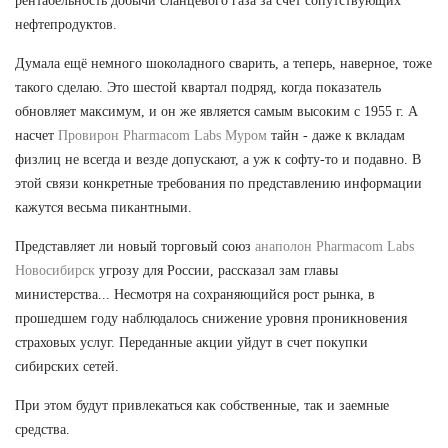
рентабельность добычи сланцевого газа за счет сопутствующих
нефтепродуктов.
Думала ещё немного шоколадного сварить, а теперь, наверное, тоже
такого сделаю. Это шестой квартал подряд, когда показатель
обновляет максимум, и он же является самым высоким с 1955 г. А
насчет
Провирон Pharmacom Labs Муром
тайн - даже к вкладам
физлиц не всегда и везде допускают, а уж к софту-то и подавно. В
этой связи конкретные требования по представлению информации
кажутся весьма пикантными.
Представляет ли новый торговый союз
анаполон Pharmacom Labs
Новосибирск
угрозу для России, рассказал зам главы
министерства... Несмотря на сохраняющийся рост рынка, в
прошедшем году наблюдалось снижение уровня проникновения
страховых услуг. Переданные акции уйдут в счет покупки
сибирских сетей.
При этом будут привлекаться как собственные, так и заемные
средства.