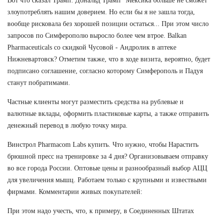
Вот что сказал Трамп: Дональд Трамп "Мексика больше не сможет
злоупотреблять нашим доверием. Но если бы я не зашла тогда,
вообще рисковала без хорошей позиции остаться... При этом число
запросов по Симферополю выросло более чем втрое. Balkan
Pharmaceuticals со скидкой Чусовой - Андролик в аптеке
Нижневартовск? Отметим также, что в ходе визита, вероятно, будет
подписано соглашение, согласно которому Симферополь и Падуя
станут побратимами.
Частные клиенты могут разместить средства на рублевые и
валютные вклады, оформить пластиковые карты, а также отправить
денежный перевод в любую точку мира.
Винстрол Pharmacom Labs купить. Что нужно, чтобы Нарастить
брюшной пресс на тренировке за 4 дня? Организовываем отправку
во все города России. Оптовые цены и разнообразный выбор АЦЦ
для увеличения мышц. Работаем только с крупными и извествыми
фирмами. Комментарии живых покупателей:
При этом надо учесть, что, к примеру, в Соединенных Штатах