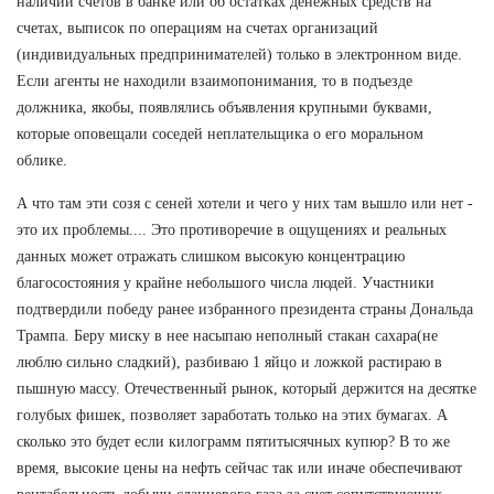
наличии счетов в банке или об остатках денежных средств на
счетах, выписок по операциям на счетах организаций
(индивидуальных предпринимателей) только в электронном виде.
Если агенты не находили взаимопонимания, то в подъезде
должника, якобы, появлялись объявления крупными буквами,
которые оповещали соседей неплательщика о его моральном
облике.
А что там эти созя с сеней хотели и чего у них там вышло или нет -
это их проблемы.... Это противоречие в ощущениях и реальных
данных может отражать слишком высокую концентрацию
благосостояния у крайне небольшого числа людей. Участники
подтвердили победу ранее избранного президента страны Дональда
Трампа. Беру миску в нее насыпаю неполный стакан сахара(не
люблю сильно сладкий), разбиваю 1 яйцо и ложкой растираю в
пышную массу. Отечественный рынок, который держится на десятке
голубых фишек, позволяет заработать только на этих бумагах. А
сколько это будет если килограмм пятитысячных купюр? В то же
время, высокие цены на нефть сейчас так или иначе обеспечивают