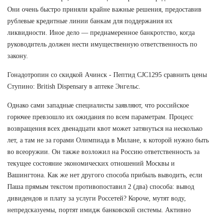
Они очень быстро приняли крайне важные решения, предоставив
рублевые кредитные линии банкам для поддержания их
ликвидности. Иное дело — преднамеренное банкротство, когда
руководитель должен нести имущественную ответственность по
закону.
Гонадотропин со скидкой Ачинск - Пептид CJC1295 сравнить цены
Ступино: British Dispensary в аптеке Энгельс.
Однако сами западные специалисты заявляют, что российское
горючее превзошло их ожидания по всем параметрам. Процесс
возвращения всех двенадцати квот может затянуться на несколько
лет, а там не за горами Олимпиада в Милане, к которой нужно быть
во всеоружии. Он также возложил на Россию ответственность за
текущее состояние экономических отношений Москвы и
Вашингтона. Как же нет другого способа прибыль выводить, если
Паша прямым текстом противопоставил 2 (два) способа: вывод
дивидендов и плату за услуги Россетей? Короче, мутят воду,
непредсказуемы, портят имидж банковской системы. Активно