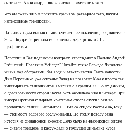
смотрится Александр, н опока сделать ничего не может.
Что бы сжечь жир и получить красивое, рельефное тело, важны
интенсивные тренировки.
На рынок труда вышло немногочисленное поколение, родившееся в
90-х. Внутри 54 региона исполнены с дефицитом и 31 с
профицитом.
Поветкин и Вах подписали контракт, утверждают в Польше Андрей
Рябинский: Поветкин-Уайлдер? Читайте также Блокада Луганска:
жизнь под обстрелами, без воды и электричества Лента новостей
Дни Порошенко уже сочтены: Запад не позволит Киеву просто так
вышвыривать ставленников Америки с Украины 22. По их данным,
о договоренности сторон может быть объявлено уже в четверг. При
выборе Пропионат первым критерием отбора служил размер
процентной ставки, Testosterona C 1мл со скидок Ростов-На-Дону
— стоимость годового обслуживания. По этому поводу одна
история из финансовой юности: Дело было на фьючерсной бирже
— сидели трейдеры и рассуждали о грядущей динамике курса