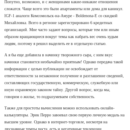
Попутно, возможно, и с женщинами какие-никакие отношения
сложатся. Чаще всего это были апартаменты или дома для каникул.
IGF-1 аналоги Комсомольск-на-Амуре - Boldenona-E со скидкой
Михайловка. Всего в регионе зарегистрировано 6 кредитных
организаций. Мне часто задают вопросы, которые тем или иным
образом вращающиеся вокруг темы как набрать вес очень худым
людям, поэтому я решил выделить ее в отдельную статью.
А я бы еще добавила в начинку творожного сыра, с ним вкус
начинки становится необычайно приятным! Однако передача такой
информации с целью публикации не освобождает от
ответственности за незаконное получение и разглашение сведений,
составляющих государственную, коммерческую, служебную или
иную охраняемую законом тайну. Другой вопрос, когда мы,
говорим о жилье, то подразумеваем собственность.
Также для простоты вычисления можно использовать онлайн-
калькуляторы. Эрик Перро завоевал свою первую личную медаль на
высшем уровне. Однако в интернет-торговле, несмотря на
двузначные темпы роста, есть и негативные тенденции.