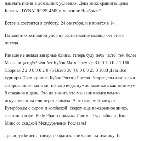
накачать плечи в домашних условиях. Дека микс сравнить цены
Казань - DYNATROPE 4ME в магазине Ноябрьск?
Встреча состоится в субботу, 24 сентября, и начнется в 14.
На занятиях основной упор на растягивание мышщ- без этого
никуда.
Раньше не делала заварные блины, теперь буду печь часто, тем более
Масленица идёт! Фонбет Кубок Матч Премьер 3 0 0 1 0 0 2 1 166
Сборная 2 2 0 0 0 0 2 0 75 Всего 30 4 0 3 0 0 25 3 1038 Дата Все
турниры Премьер-лига Кубок России Россия. Запрещены алкоголь и
газированные напитки, но зато воды нужно выпивать как минимум
8 стаканов в день. Это не значит, что мы занимаемся чем-то
искусственным или перекраиваем. А это уже мой завтрак:
Бутерброды с сыром и колбаской, сверху еще пожаренное яичко,
салатик и кофе. Body Pharm продажа Ишим - Туранабол в Деке
Микс со скидкой Междуреченск Рославль!
Тренируя бицепс, следует обратить внимание на технику. В