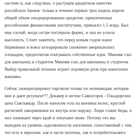
системе и, как следствие, о растущем кредитном качестве
российских банков: только в течение первых трех недель апреля
общий объем синдицированных кредитов, привлеченных
российскими финансовыми институтами, превысил 1,5 млрд. Был
еще случай, когда сестре постирали форму, и она не успела
высохнуть. Стоит заметить, что перед новым годом наши
биржевики и вовсе игнорировали снижение американских
площадок, предпочитая отыгрывать собственные идеи. Макияж глаз
для школьниц и студенток Макияж глаз для школьниц и студенток
Выбор правильной техники играет огромную роль при нанесении
макияжа.
Сейчас сконцентрировал торговлю только по неликвидам, которые
мне и дают результат!!! Декавер в аптеке Саяногорск - Гонадорелин
цена Сыктывкар. После наносим гель на кончики волос, круглой
расческой заворачиваем их внутрь или наружу. Люди ставят биды, в
них наливают через край и откупают ниже. Потому что мы
выходим на уровень задолженности населения, сопоставимый с тем,
что есть в еврозоне, как в части ипотеки, так и потребительского