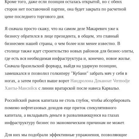
Кроме того, даже если позиция осталась открытой, но с обеих
сторон нет поставочной партии, она будет закрыта по расчетной
цене последнего торгового дня.
Я сначала просто скажу, что на самом деле Макаревич уже к
бизнесу обратился в лице президента, в общем, это главный
бизнесмен нашей страны, о чем более или менее известно. В
столице также идет строительство новых районов для бизнес-элиты,
где есть вся необходимая инфраструктура и, конечно, новое жилье.
Сначала бразильский форвард, выйдя на ударную позицию,
замешкался и позволил голкиперу "Кубани" забрать мяч у себя в
ногах, а затем пробил выше ворот
Нандролона Деканоат Vermodje
Ханты-Мансийск
с линии вратарской после навеса Карвальо.
Российский рынок капитала не столь глубок, чтобы абсорбировать
помимо нефтегазовых доходов еще приток спекулятивного
капитала, а вкладывать деньги в разваливающуюся на глазах
инфраструктуру бизнес по экономическим причинам не может.
Для них мы подобрали эффективные упражнения, позволяющие