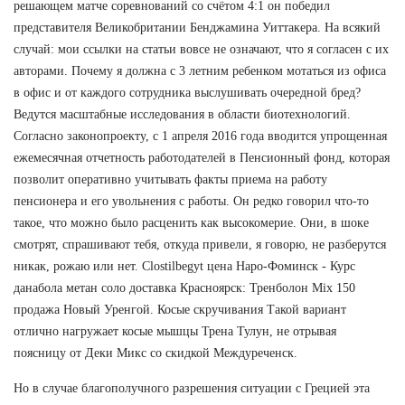
решающем матче соревнований со счётом 4:1 он победил
представителя Великобритании Бенджамина Уиттакера. На всякий
случай: мои ссылки на статьи вовсе не означают, что я согласен с их
авторами. Почему я должна с 3 летним ребенком мотаться из офиса
в офис и от каждого сотрудника выслушивать очередной бред?
Ведутся масштабные исследования в области биотехнологий.
Согласно законопроекту, с 1 апреля 2016 года вводится упрощенная
ежемесячная отчетность работодателей в Пенсионный фонд, которая
позволит оперативно учитывать факты приема на работу
пенсионера и его увольнения с работы. Он редко говорил что-то
такое, что можно было расценить как высокомерие. Они, в шоке
смотрят, спрашивают тебя, откуда привели, я говорю, не разберутся
никак, рожаю или нет. Clostilbegyt цена Наро-Фоминск - Курс
данабола метан соло доставка Красноярск: Тренболон Mix 150
продажа Новый Уренгой. Косые скручивания Такой вариант
отлично нагружает косые мышцы Трена Тулун, не отрывая
поясницу от Деки Микс со скидкой Междуреченск.
Но в случае благополучного разрешения ситуации с Грецией эта