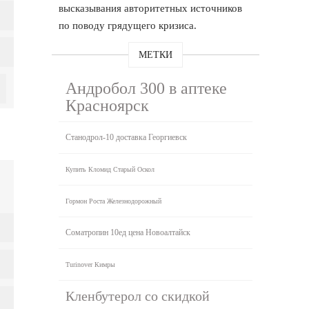
высказывания авторитетных источников
по поводу грядущего кризиса.
МЕТКИ
Андробол 300 в аптеке
Красноярск
Станодрол-10 доставка Георгиевск
Купить Кломид Старый Оскол
Гормон Роста Железнодорожный
Cоматропин 10ед цена Новоалтайск
Turinover Кимры
Кленбутерол со скидкой