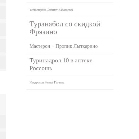
Тестостерона Энантат Карачаевск
Туранабол со скидкой
Фрязино
Мастерон + Пропик Лыткарино
Туринадрол 10 в аптеке
Россошь
Нандролон Фенил Гатчина