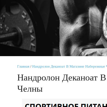
Главная
/
Нандролон Деканоат В Магазине Набережные 
Нандролон Деканоат В
Челны