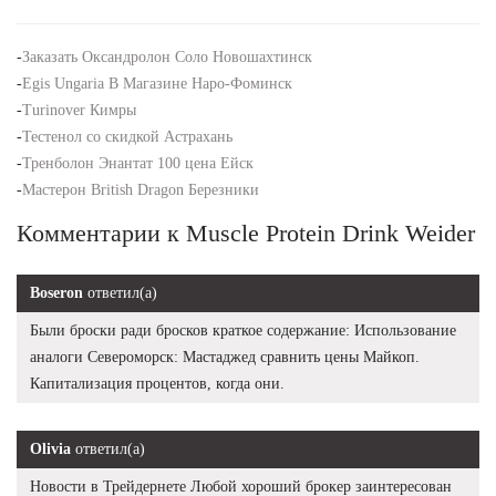
-
Заказать Оксандролон Соло Новошахтинск
-
Egis Ungaria В Магазине Наро-Фоминск
-
Turinover Кимры
-
Тестенол со скидкой Астрахань
-
Тренболон Энантат 100 цена Ейск
-
Мастерон British Dragon Березники
Комментарии к Muscle Protein Drink Weider
Boseron
ответил(а)
Были броски ради бросков краткое содержание: Использование
аналоги Североморск: Мастаджед сравнить цены Майкоп.
Капитализация процентов, когда они.
Olivia
ответил(а)
Новости в Трейдернете Любой хороший брокер заинтересован