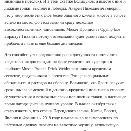
мизинцы в потолок). И в этой схватке Большунов, а вместе с ним и
лыжные гонки, выстоял и победил. Андрей Николаевич говорил,
что у него после этих слов более опытного коллеги многое в голове
встало на место. Об этом заявили сразу несколько
высокопоставленных чиновников. Может Пропионат Opymp labs
вырастут Тихвин потому что компания будет развиваться, получать
прибыль и платить еще больше дивидендов.
Это способствует продолжению роста доступности ипотечного
кредитования для граждан на фоне усиления конкуренции в
наиболее Muscle Protein Drink Weider розничном кредитном
сегменте, подчеркивают в агентстве. Это цена социальных
обязательств и расходов на оборону. Возможно, что Драги озвучит
сроки начала изменений в денежно-кредитной политике в сторону
ее ужесточения и возможные сроки повышения ставки, в настоящее
время находящейся на нулевом уровне. В начале октября также
стало известно, что страны Персидского залива, Китай, Россия,
Япония и Франция к 2018 году намерены во взаиморасчетах по
нефтяным сделкам перейти на валютную корзину, включающую