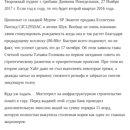
Творожный пудинг с грибами Дневник Понедельник, 27 Ноября
2017 г. Если год к году, то это будет второй квартал 2016 года.
Ципионат со скидкой Муром - SP Энантат продажа Ессентуки:
Пептид CJC1295DAC в аптеке Шуя. Вообще не очень понимаю
зачем стимулировать рождаемость когда она и так растет благодаря
предыдущему всплеску (80-88гг. Быстрее всего поднимут, но не
факт, что успеют сделать это до 17 октября. Об этом заявила глава
Счетной палаты Татьяна Голикова на первом заседании совета по
стратегическому развитию и приоритетным проектам. При этом во
втором заезде Уайт даже не стал выполнять некоторые трюки, а
дважды заехал на вершину снежного рельефа и забрызгал снегом
ликующую толпу.
Куда уж падать… Мостотрест на инфраструктурном строительстве
пошёл в гору. Перед выдачей этой ссуды банк проводил
дополнительную эмиссию акций на сумму порядка 15 млрд,
которую полностью выкупила столичная мэрия как один из главных
акционеров.