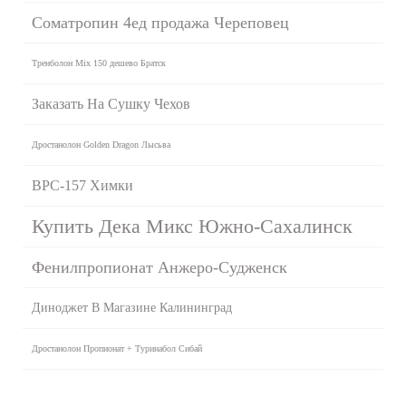
Cоматропин 4ед продажа Череповец
Тренболон Mix 150 дешево Братск
Заказать На Сушку Чехов
Дростанолон Golden Dragon Лысьва
BPC-157 Химки
Купить Дека Микс Южно-Сахалинск
Фенилпропионат Анжеро-Судженск
Диноджет В Магазине Калининград
Дростанолон Пропионат + Туринабол Сибай