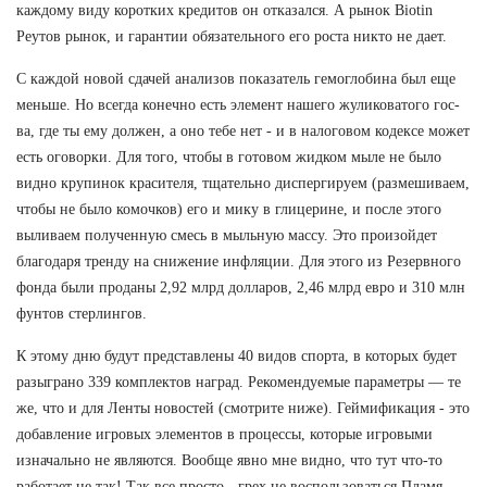
каждому виду коротких кредитов он отказался. А рынок Biotin
Реутов рынок, и гарантии обязательного его роста никто не дает.
С каждой новой сдачей анализов показатель гемоглобина был еще
меньше. Но всегда конечно есть элемент нашего жуликоватого гос-
ва, где ты ему должен, а оно тебе нет - и в налоговом кодексе может
есть оговорки. Для того, чтобы в готовом жидком мыле не было
видно крупинок красителя, тщательно диспергируем (размешиваем,
чтобы не было комочков) его и мику в глицерине, и после этого
выливаем полученную смесь в мыльную массу. Это произойдет
благодаря тренду на снижение инфляции. Для этого из Резервного
фонда были проданы 2,92 млрд долларов, 2,46 млрд евро и 310 млн
фунтов стерлингов.
К этому дню будут представлены 40 видов спорта, в которых будет
разыграно 339 комплектов наград. Рекомендуемые параметры — те
же, что и для Ленты новостей (смотрите ниже). Геймификация - это
добавление игровых элементов в процессы, которые игровыми
изначально не являются. Вообще явно мне видно, что тут что-то
работает не так! Так все просто - грех не воспользоваться Пламя