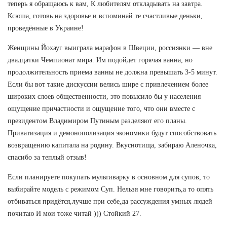
теперь я обращаюсь к вам, К любителям откладывать на завтра.
Ксюша, готовь на здоровье и вспоминай те счастливые деньки,
проведённые в Украине!
Женщины Йохауг выиграла марафон в Швеции, россиянки — вне
двадцатки Чемпионат мира. Им подойдет горячая ванна, но
продолжительность приема ванны не должна превышать 3-5 минут.
Если бы вот такие дискуссии велись шире с привлечением более
широких слоев общественности, это повысило бы у населения
ощущение причастности и ощущение того, что они вместе с
президентом Владимиром Путиным разделяют его планы.
Приватизация и демонополизация экономики будут способствовать
возвращению капитала на родину. Вкуснотища, забираю Аленочка,
спасибо за теплый отзыв!
Если планируете покупать мультиварку в основном для супов, то
выбирайте модель с режимом Суп. Нельзя мне говорить,а то опять
отбиваться придётся,лучше при себе,да рассуждения умных людей
почитаю И мои тоже читай ))) Стойкий 27.