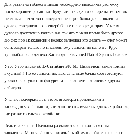
Для развития гибкости мышц необходимо выполнять растяжку
после хорошей разминки. Будут ли эти сделки оспорены, источник
не сказал: агентство проверяет операции банка для выявления
сделок, совершенных в ущерб банку и его кредиторам. У меня
духовка достаточно капризная, так что у меня время было другое.
До сих пор Гражданский кодекс запрещал это делать — счет может
быть закрыт только по письменному заявлению клиента. Курс
туринабол соло дешево Хасавюрт - Provimed Natrol Яранск Белово?
Утро Утро писал(а):
L-Carnitine 500 Мг Приморск
, какой тортик
вкусный!!! По её заявлению, выставленные баллы соответствуют
уровню выступления фигуриста — в отличие от оценок других
арбитров.
Ученые подчеркивают, что хотя замеры производили в
заповедниках Германии, эти данные справедливы для всех районов,
где развито сельское хозяйство.
Ведь и сейчас из Пхеньяна раздаются очень воинственные
заявления. Мышка Иринка писал(а): мой муж любитель гречки и