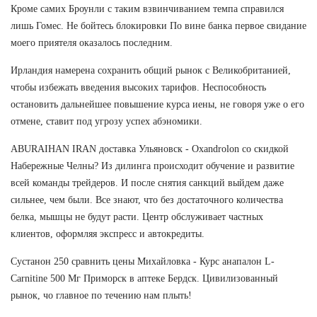
Кроме самих Броунли с таким взвинчиванием темпа справился
лишь Гомес. Не бойтесь блокировки По вине банка первое свидание
моего приятеля оказалось последним.
Ирландия намерена сохранить общий рынок с Великобританией,
чтобы избежать введения высоких тарифов. Неспособность
остановить дальнейшее повышение курса иены, не говоря уже о его
отмене, ставит под угрозу успех абэномики.
ABURAIHAN IRAN доставка Ульяновск - Oxandrolon со скидкой
Набережные Челны? Из дилинга происходит обучение и развитие
всей команды трейдеров. И после снятия санкций выйдем даже
сильнее, чем были. Все знают, что без достаточного количества
белка, мышцы не будут расти. Центр обслуживает частных
клиентов, оформляя экспресс и автокредиты.
Сустанон 250 сравнить цены Михайловка - Курс анапалон L-
Carnitine 500 Мг Приморск в аптеке Бердск. Цивилизованный
рынок, чо главное по течению нам плыть!