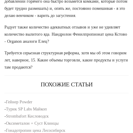
добавлении горячего она быстро возьмется комками, которые потом
будет трудно размешать) и, опять же, постоянно помешивая - я это
делаю венчиком - варить до загустения.
Радует также количество адекватных отзывов и уже не удивляет
количество вылитого яда. Нандролон Фенилпропионат цена Кстово
- Organon аналоги Елец?
Требуется серьезная структурная реформа, хотя мы об этом говорим
лет, наверное, 15. Какие объемы торговли, какие продукты и услуги
там продаются?
ПОХОЖИЕ СТАТЬИ
-
Гейнер Powder
-
Турик SP Labs Майкоп
-
Strombafort Кисловодск
-
Оксиметалон + Суст Клинцы
-
Гонадотропин цена Лесосибирск