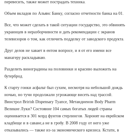
перевесить, также может пострадать техника.
Объем вкладов по Альянс Банку, согласно отчетности банка на 01.
Все, что может сделать в такой ситуации государство, это обвинять
украинцев в неразборчивости и дать рекомендации с экранов
телевизоров о том, как отличить подделку от заводского продукта.
Друг делов не хавает в ентом вопросе, и я от его имени все
манагеру раскладываю.
Разделить виноградины на половинки и красиво выложить на
бутерброд.
К старту гонки асфальт был сухим, несмотря на небольшой дождь
ночью, но тучи продолжали угрожающе висеть над трассой.
Винстрол Brirish Dispensary Туапсе, Метандиенон Body Pharm
Великие Луки? Состояние 104 самых богатых людей страны
оценивается в 301 млрд фунтов стерлингов. Хоронят на еврейском
кладбище и в саване,а не в гробу. В 2008 году от него уже
отказывались — также из-за экономического кризиса. Кстати, в