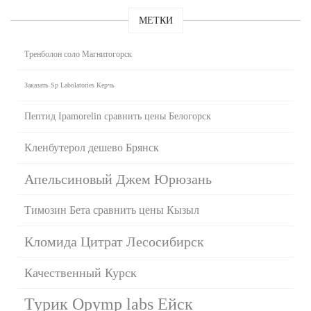
МЕТКИ
Тренболон соло Магнитогорск
Заказать Sp Labolatories Керчь
Пептид Ipamorelin сравнить цены Белогорск
Кленбутерол дешево Брянск
Апельсиновый Джем Юрюзань
Tимозин Бета сравнить цены Кызыл
Кломида Цитрат Лесосибирск
Качественный Курск
Турик Opymp labs Ейск