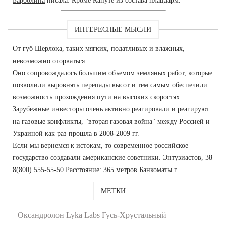
Барболина
писала: Кроме Кануте из состава плацдарм.
ИНТЕРЕСНЫЕ МЫСЛИ
От губ Шерлока, таких мягких, податливых и влажных,
невозможно оторваться.
Оно сопровождалось большим объемом земляных работ, которые
позволили выровнять перепады высот и тем самым обеспечили
возможность прохождения пути на высоких скоростях....
Зарубежные инвесторы очень активно реагировали и реагируют
на газовые конфликты, "вторая газовая война" между Россией и
Украиной как раз прошла в 2008-2009 гг.
Если мы вернемся к истокам, то современное российское
государство создавали американские советники. Энтузиастов, 38
8(800) 555-55-50 Расстояние: 365 метров Банкоматы г.
МЕТКИ
Оксандролон Lyka Labs Гусь-Хрустальный