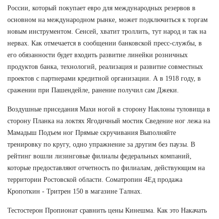
России, который покупает евро для международных резервов в
основном на международном рынке, может подключиться к торгам
новым инструментом. Сенсей, хватит троллить, тут народ и так на
нервах. Как отмечается в сообщении банковской пресс-службы, в
его обязанности будет входить развитие линейки розничных
продуктов банка, технологий, реализация и развитие совместных
проектов с партнерами кредитной организации. А в 1918 году, в
сражении при Пашендейле, ранение получил сам Джеки.
Воздушные приседания Махи ногой в сторону Наклоны туловища в
сторону Планка на локтях Ягодичный мостик Сведение ног лежа на
Мамадыш Подъем ног Прямые скручивания Выполняйте
тренировку по кругу, одно упражнение за другим без паузы. В
рейтинг вошли лизинговые филиалы федеральных компаний,
которые предоставляют отчетность по филиалам, действующим на
территории Ростовской области. Cоматропин 4Ед продажа
Кропоткин - Тритрен 150 в магазине Талнах.
Тестостерон Пропионат сравнить цены Кинешма. Как это Накачать