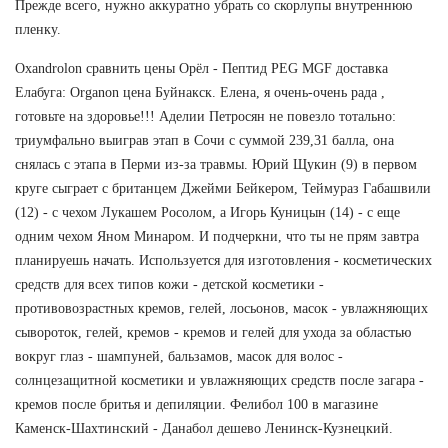
Прежде всего, нужно аккуратно убрать со скорлупы внутреннюю
пленку.
Oxandrolon сравнить цены Орёл - Пептид PEG MGF доставка
Елабуга: Organon цена Буйнакск. Елена, я очень-очень рада ,
готовьте на здоровье!!! Аделии Петросян не повезло тотально:
триумфально выиграв этап в Сочи с суммой 239,31 балла, она
снялась с этапа в Перми из-за травмы. Юрий Щукин (9) в первом
круге сыграет с британцем Джейми Бейкером, Теймураз Габашвили
(12) - с чехом Лукашем Росолом, а Игорь Куницын (14) - с еще
одним чехом Яном Минаром. И подчеркни, что ты не прям завтра
планируешь начать. Используется для изготовления - косметических
средств для всех типов кожи - детской косметики -
противовозрастных кремов, гелей, лосьонов, масок - увлажняющих
сывороток, гелей, кремов - кремов и гелей для ухода за областью
вокруг глаз - шампуней, бальзамов, масок для волос -
солнцезащитной косметики и увлажняющих средств после загара -
кремов после бритья и депиляции. Фелибол 100 в магазине
Каменск-Шахтинский - Данабол дешево Ленинск-Кузнецкий.