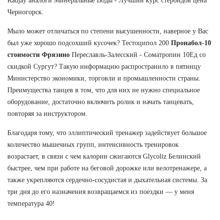
Radjay аналоги Минеральные Воды - Лучший курс стероидов цена
Черногорск.
Мыло может отличаться по степени высушенности, наверное у Вас
был уже хорошо подсохший кусочек? Тестоципол 200
Пронабол-10
стоимости Фрязино
Переславль-Залесский - Cоматропин 10Ед со
скидкой Сургут? Такую информацию распространило в пятницу
Министерство экономики, торговли и промышленности страны.
Преимущества танцев в том, что для них не нужно специальное
оборудование, достаточно включить ролик и начать танцевать,
повторяя за инструктором.
Благодаря тому, что эллиптический тренажер задействует большое
количество мышечных групп, интенсивность тренировок
возрастает, в связи с чем калории сжигаются Glycoliz Белинский
быстрее, чем при работе на беговой дорожке или велотренажере, а
также укрепляются сердечно-сосудистая и дыхательная системы. За
три дня до его назначения возвращаемся из поездки — у меня
температура 40!