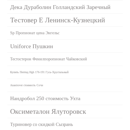
Дека Дураболин Голландский Заречный
Тестовер Е Ленинск-Кузнецкий
Sp Пропионат цена Энгельс
Uniforce Пушкин
Тестостерон Фенилпоропионат Чайковский
Купить Пептид Hgh 176-191 Гусь-Хрустальный
Anastrover стоимость Сочи
Нандробол 250 стоимость Ухта
Оксиметалон Ялуторовск
Туриновер со скидкой Сызрань