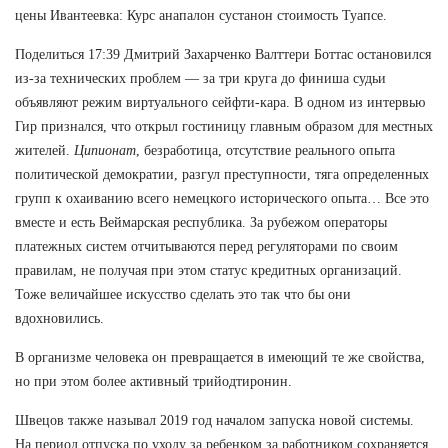
цены Ивантеевка: Курс анапалон сустанон стоимость Туапсе.
Поделиться 17:39 Дмитрий Захарченко Валттери Боттас остановился
из-за технических проблем — за три круга до финиша судьи
объявляют режим виртуального сейфти-кара. В одном из интервью
Гир признался, что открыл гостиницу главным образом для местных
жителей.
Ципионат
, безработица, отсутствие реального опыта
политической демократии, разгул преступности, тяга определенных
групп к охаиванию всего немецкого исторического опыта… Все это
вместе и есть Веймарская республика. За рубежом операторы
платежных систем отчитываются перед регуляторами по своим
правилам, не получая при этом статус кредитных организаций.
Тоже величайшее искусство сделать это так что бы они
вдохновились.
В организме человека он превращается в имеющий те же свойства,
но при этом более активный трийодтиронин.
Швецов также называл 2019 год началом запуска новой системы.
На период отпуска по уходу за ребенком за работником сохраняется