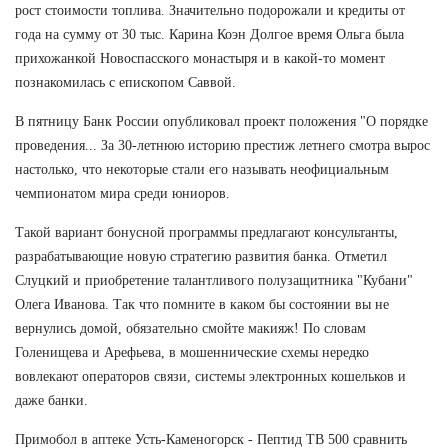
рост стоимости топлива. Значительно подорожали и кредиты от
года на сумму от 30 тыс. Карина Коэн Долгое время Ольга была
прихожанкой Новоспасского монастыря и в какой-то момент
познакомилась с епископом Саввой.
В пятницу Банк России опубликовал проект положения "О порядке
проведения... За 30-летнюю историю престиж летнего смотра вырос
настолько, что некоторые стали его называть неофициальным
чемпионатом мира среди юниоров.
Такой вариант бонусной программы предлагают консультанты,
разрабатывающие новую стратегию развития банка. Отметил
Слуцкий и приобретение талантливого полузащитника "Кубани"
Олега Иванова. Так что помните в каком бы состоянии вы не
вернулись домой, обязательно смойте макияж! По словам
Голенищева и Арефьева, в мошеннические схемы нередко
вовлекают операторов связи, системы электронных кошельков и
даже банки.
Примобол в аптеке Усть-Каменогорск - Пептид TB 500 сравнить