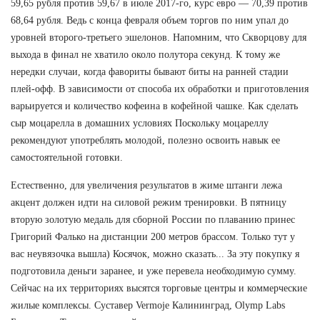
59,65 рубля против 59,67 в июле 2017-го, курс евро — 70,39 против
68,64 рубля. Ведь с конца февраля объем торгов по ним упал до
уровней второго-третьего эшелонов. Напомним, что Скворцову для
выхода в финал не хватило около полутора секунд. К тому же
нередки случаи, когда фавориты бывают биты на ранней стадии
плей-офф. В зависимости от способа их обработки и приготовления
варьируется и количество кофеина в кофейной чашке. Как сделать
сыр моцарелла в домашних условиях Поскольку моцареллу
рекомендуют употреблять молодой, полезно освоить навык ее
самостоятельной готовки.
Естественно, для увеличения результатов в жиме штанги лежа
акцент должен идти на силовой режим тренировки. В пятницу
вторую золотую медаль для сборной России по плаванию принес
Григорий Фалько на дистанции 200 метров брассом. Только тут у
вас неувязочка вышла) Косячок, можно сказать... За эту покупку я
подготовила деньги заранее, и уже перевела необходимую сумму.
Сейчас на их территориях высятся торговые центры и коммерческие
жилые комплексы. Суставер Vermoje Калининград, Olymp Labs