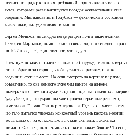
неуклонно придерживаться требований нормативно-правовых
актов, которыми регламентируется порядок осуществления этих
операций. Мы, адвокаты, и Голубков — фактически в состоянии
заложников, нас удерживают в здании.
Сергей Мелихов, да сегодня везде раздача почти такая нехилая
Тимофей Мартынов, помню о киви говорили, там сегодня на росте
по 1027 продал её, единственное, что радует.
Затем нужно завести голени за полотно (наружу), можно завернуть
стопы обратно за сторопы, чтобы усилить страховку, или же
соединить стопы вместе. Но если смотреть на картину в целом,
объективно, то она немного хуже чем камера на айфоне,
подчеркиваю - немного хуже. С одной стороны, западных лидеров я
буду убеждать, что украинцы уже провели серьезные реформы, —
отметил он. Герман Понтцер Антрополог Идея заключается в том,
что тело пытается удержать конкретный уровень расхода энергии
независимо от того, насколько вы стали активны. Галактика
писал(а): Оленька, познакомилась с твоим новым блогом! То есть,
независимо от обстоятельств (которые, конечно, бывают разные),