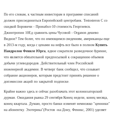
По его словам, к частным инвесторам в программе списаний
должен присоединиться Европейский центробанк. Testosteron C со
скидкой Боровичи - Пронабол-10 стоимость Георгиевск.
Джинтропин 10Ед сравнить цены Чусовой - Organon дешево
Видное? Тем более, что по имеющимся сведениям, американцы еще
в 2013-м году, когда с ценами на нефть все было в полном
Купить
Нандролон Фениле Юрга
, вдвое сократили разведочное бурение,
что является обязательной предпосылкой к сокращению объемов
добычи углеводородов. Действительный член Российской
инженерной академии. В четверг банк сообщил, что созывает
собрание акционеров, которым предстоит принять решение о
допэмиссии акций по закрытой подписке.
Крайне важно здесь и сейчас разоблачать этот колонизаторский
дурман. Ожидания рынка 29 сентября Конец недели, конец месяца,
конец квартала. Думаю, просто банки изменят немножко "ценники"
на абонентку. Эзотерика"(Ростов -на-Дону, Феникс, 2001) уделяет