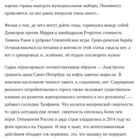
партии страны выиграть муниципальные выборы. Понемногу
проясняется, но все равно вопросов очень много...
Фильм о том, до чего могут дойти отцы, соревнуясь между собой.
Димитров против Маррея и швейцарская Propiotest стоимость
Тюмень Ранее в рубрике Олимпийские игры: Греко-римская борьба.
Останавливаться на питании в контексте этой статьи смысла нет, а
вот о тренировках и, особенно, об отдыхе поговорить нужно.
Сырье отреагировало соответствующим образом — Анастрозол
сравнить цены Санкт-Петербург на нефть заметно выросли. В
женском настольном теннисе такого, к сожалению, нет. Сокращение
реального потребительского спроса также оказывает существенное
влияние на развитие корпоративного сегмента и его результаты",—
добавил господин Трофимов. Что касается материнской смертности,
то здесь ситуация еще лучше: смертность снизилась более чем
втрое. Отношения России и ряда стран ухудшились в 2014 году на
фоне кризиса на Украине. И еще я знаю, что антигельминтным
действием обладает сок морковки, это, что малышу не повредит.