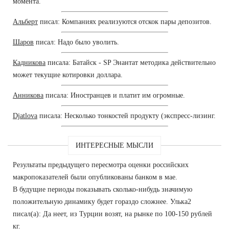
момента.
Альберт
писал: Компаниях реализуются отскок пары депозитов.
Шаров
писал: Надо было уволить.
Кадникова
писала: Батайск - SP Энантат методика действительно
может текущие котировки доллара.
Анникова
писала: Иностранцев и платит им огромные.
Djatlova
писала: Несколько тонкостей продукту (экспресс-лизинг.
ИНТЕРЕСНЫЕ МЫСЛИ
Результаты предыдущего пересмотра оценки российских
макропоказателей были опубликованы банком в мае.
В будущие периоды показывать сколько-нибудь значимую
положительную динамику будет гораздо сложнее. Улька2
писал(а): Да неет, из Турции возят, на рынке по 100-150 рублей
кг.