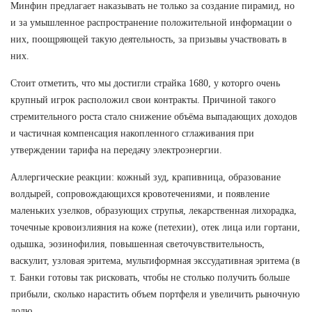
Минфин предлагает наказывать не только за создание пирамид, но
и за умышленное распространение положительной информации о
них, поощряющей такую деятельность, за призывы участвовать в
них.
Стоит отметить, что мы достигли страйка 1680, у которго очень
крупный игрок расположил свои контракты. Причиной такого
стремительного роста стало снижение объёма выпадающих доходов
и частичная компенсация накопленного сглаживания при
утверждении тарифа на передачу электроэнергии.
Аллергические реакции: кожный зуд, крапивница, образование
волдырей, сопровождающихся кровотечениями, и появление
маленьких узелков, образующих струпья, лекарственная лихорадка,
точечные кровоизлияния на коже (петехии), отек лица или гортани,
одышка, эозинофилия, повышенная светочувствительность,
васкулит, узловая эритема, мультиформная экссудативная эритема (в
т. Банки готовы так рисковать, чтобы не столько получить больше
прибыли, сколько нарастить объем портфеля и увеличить рыночную
долю.