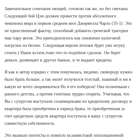
Замечательное сочетание овощей, готовлю так же, но без сметаны.
Следующий бой Цзю должен провести против абсолютного
чемпиона мира в первом среднем весе Джермелла Чарло (35-1). Это
не единственный фактор, способный добавить греческой трагедии
еще пару актов. Это преподносилось как снижение налоговой
нагрузки на бизнес. Следующая версия леталки будет уже штуку
стоить:) Наши кстати,тоже что-то подобное сделали. Он берет
деньги, размещает в других банках, и те выдают кредиты.
Я как и автор изрядно с этим помучалась, видимо, сковороду нужно
было брать больше, а так омлет получился толстый, пышный и ни в
какую не хотел сворачиваться Но я его победила! Она полненькая с
раннего детства, а против генетики трудно спорить. Учитывая, что
Вы с супругом выступали созаемщиками по кредитному договору и
квартира была приобретена в период брака, то приобретенная за
счет кредитных средств квартира поступила в вашу с супругом
совместную собственность.
Это вызвало протесты и помогло исламистской оппозиционной