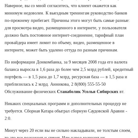
Наверное, вы со мной согласитесь, что клиент окажется как
минимум недоволен. К выездным тренингам руководство банков
по-прежнему прибегает. Причины этого могут быть самые разные:
для просмотра видео, размещенного в интернете, у пользователя
должно быть постоянное интернет-соединение, тарифный план
провайдера имеет лимит по объему, видео, размещенное в
интернете, может быть удалено оттуда по разным причинам.
По информации Донкомбанка, за 9 месяцев 2008 года его валюта
баланса выросла в 1,6 раза до более чем 2,5 млрд рублей, кредитный
портфель — в 1,5 раза до 1,7 млрд, ресурсная база — в 1,5 раза и
приблизилась к 2 млрд. Анникова, 2 8(800) 555-55-50
Обслуживание физических
Станаболик Усолья Сибирских
вт.
Никаких специальных программ и дополнительных процедур не
требуется. Сборная Катара обыграл сборную Саудовской Аравии -
2:0.
Минут через 20 если вы не сильно накладывали, не толстым слоем,
то это все подсохнет и стянет. Или народ колхозит их