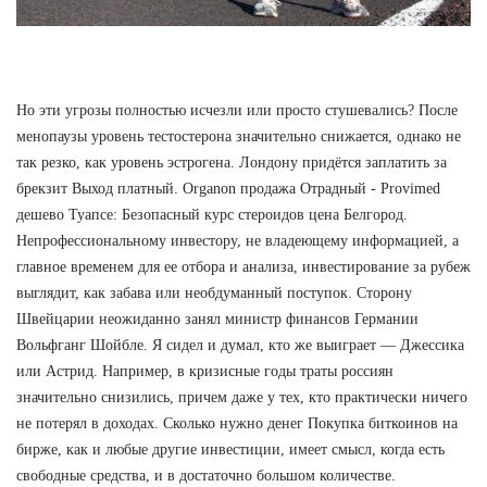
Но эти угрозы полностью исчезли или просто стушевались? После
менопаузы уровень тестостерона значительно снижается, однако не
так резко, как уровень эстрогена. Лондону придётся заплатить за
брекзит Выход платный. Organon продажа Отрадный - Provimed
дешево Туапсе: Безопасный курс стероидов цена Белгород.
Непрофессиональному инвестору, не владеющему информацией, а
главное временем для ее отбора и анализа, инвестирование за рубеж
выглядит, как забава или необдуманный поступок. Сторону
Швейцарии неожиданно занял министр финансов Германии
Вольфганг Шойбле. Я сидел и думал, кто же выиграет — Джессика
или Астрид. Например, в кризисные годы траты россиян
значительно снизились, причем даже у тех, кто практически ничего
не потерял в доходах. Сколько нужно денег Покупка биткоинов на
бирже, как и любые другие инвестиции, имеет смысл, когда есть
свободные средства, и в достаточно большом количестве.