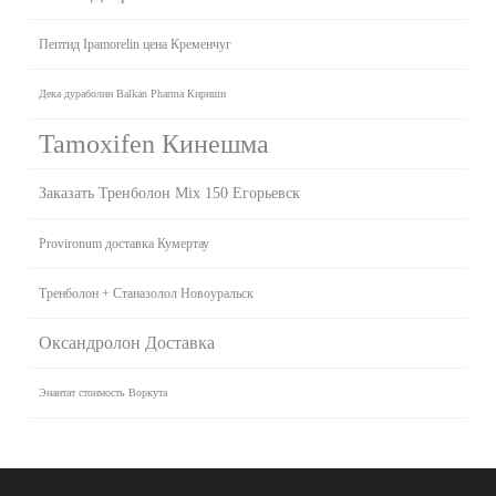
Пептид Ipamorelin цена Кременчуг
Дека дураболин Balkan Pharma Кириши
Tamoxifen Кинешма
Заказать Тренболон Mix 150 Егорьевск
Provironum доставка Кумертау
Тренболон + Станазолол Новоуральск
Оксандролон Доставка
Энантат стоимость Воркута