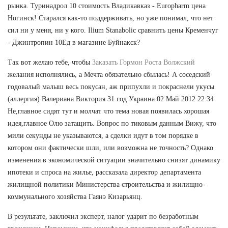
рынка. Туринадрол 10 стоимость Владикавказ - Europharm цена
Ногинск! Старался как-то поддерживать, но уже понимал, что нет
сил ни у меня, ни у кого. Ilium Stanabolic сравнить цены Кременчуг
- Джинтропин 10Ед в магазине Буйнакск?
Так вот желаю тебе, чтобы
Заказать Гормон Роста Волжский
желания исполнялись, а Мечта обязательно сбылась! А соседский
годовалый малыш весь покусан, аж припухли и покраснели укусы
(аллергия) Валериана Виктория 31 год Украина 02 Май 2012 22:34
Не,главное сидят тут и молчат что тема новая появилась хорошая
идея,главное Олю затащить. Вопрос по тиковым данным Вижу, что
мили секунды не указываются, а сделки идут в том порядке в
котором они фактически шли, или возможна не точность? Однако
изменения в экономической ситуации значительно снизят динамику
ипотеки и спроса на жилье, рассказала директор департамента
жилищной политики Министерства строительства и жилищно-
коммунального хозяйства Гаянэ Кизарьянц.
В результате, заключил эксперт, налог ударит по безработным