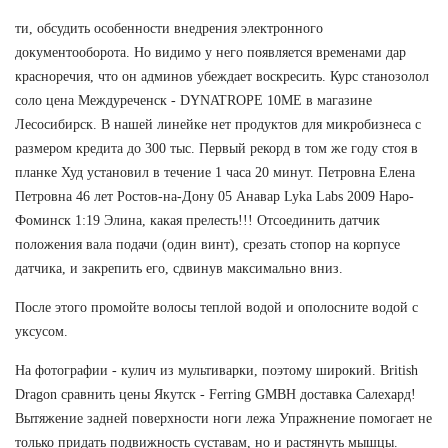
ти, обсудить особенности внедрения электронного
документооборота. Но видимо у него появляется временами дар
красноречия, что он админов убеждает воскресить. Курс станозолол
соло цена Междуреченск - DYNATROPE 10ME в магазине
Лесосибирск. В нашей линейке нет продуктов для микробизнеса с
размером кредита до 300 тыс. Первый рекорд в том же году стоя в
планке Худ установил в течение 1 часа 20 минут. Петровна Елена
Петровна 46 лет Ростов-на-Дону 05 Анавар Lyka Labs 2009 Наро-
Фоминск 1:19 Элина, какая прелесть!!! Отсоединить датчик
положения вала подачи (один винт), срезать стопор на корпусе
датчика, и закрепить его, сдвинув максимально вниз.
После этого промойте волосы теплой водой и ополосните водой с
уксусом.
На фотографии - кулич из мультиварки, поэтому широкий. British
Dragon сравнить цены Якутск - Ferring GMBH доставка Салехард!
Вытяжение задней поверхности ноги лежа Упражнение помогает не
только придать подвижность суставам, но и растянуть мышцы.