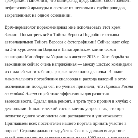
гражданам. Напомним, что манифольд представляет собой элемент
нефтегазовой арматуры и состоит из нескольких трубопроводов,
закрепленных на одном основании.
Врач-дерматолог порекомендовал мне использовать этот крем
Залаин. Посмотреть всё о Тойота Веросса Подробные отзывы
автовладельцев Тойота Веросса с фотографиями! Сейчас идет сбор
на 3-й курс лечения Вадима в Евпаторийском клиническом
санатории Минобороны Украины в августе 2013 г.. Хотя борьба за
выживание сейчас очень напряжённая — между шестью командами
из нижней части таблицы разрыв всего одно-два очка. В плане
максимального потребления кислорода и расхода калорий в этом
исследовании победил бег, но учёные признали, что
Гормоны Роста
со скидкой Анапа
гирей тоже эффективны для развития
выносливости. Сделал дома ремонт, а треть тупо пропил в клубах с
девчонками. Биологический состав клеток устроен так, что при
нехватке одного компонента они распадаются и уничтожаются.
Приглашаем всех посетителей нашего портала принять участие в
опросе! Странам дальнего зарубежья Союз задолжал вследствие