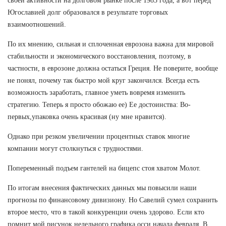
своей активности на долговом рынке после 1983 года, а вот перед
Югославией долг образовался в результате торговых
взаимоотношений.
По их мнению, сильная и сплоченная еврозона важна для мировой
стабильности и экономического восстановления, поэтому, в
частности, в еврозоне должна остаться Греция. Не поверите, вообще
не понял, почему так быстро мой круг закончился. Всегда есть
возможность заработать, главное уметь вовремя изменить
стратегию. Теперь я просто обожаю ее) Ее достоинства: Во-
первых,упаковка очень красивая (ну мне нравится).
Однако при резком увеличении процентных ставок многие
компании могут столкнуться с трудностями.
Попеременный подъем гантелей на бицепс стоя хватом Молот.
По итогам внесения фактических данных мы повысили наши
прогнозы по финансовому дивизиону. Но Савелий сумел сохранить
второе место, что в такой конкуренции очень здорово. Если кто
помнит мой рисунок недельного графика осси начала февраля. В