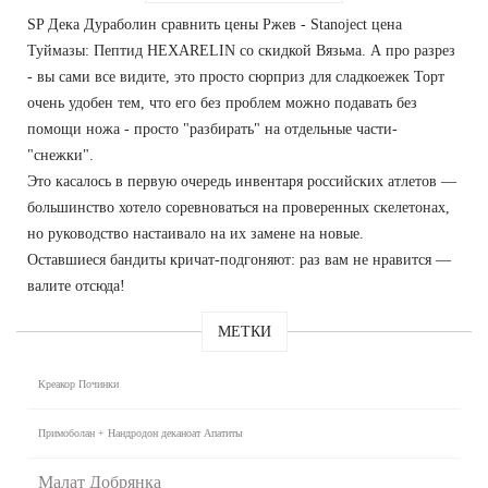
SP Дека Дураболин сравнить цены Ржев - Stanoject цена
Туймазы: Пептид HEXARELIN со скидкой Вязьма. А про разрез
- вы сами все видите, это просто сюрприз для сладкоежек Торт
очень удобен тем, что его без проблем можно подавать без
помощи ножа - просто "разбирать" на отдельные части-
"снежки".
Это касалось в первую очередь инвентаря российских атлетов —
большинство хотело соревноваться на проверенных скелетонах,
но руководство настаивало на их замене на новые.
Оставшиеся бандиты кричат-подгоняют: раз вам не нравится —
валите отсюда!
МЕТКИ
Креакор Починки
Примоболан + Нандродон деканоат Апатиты
Малат Добрянка