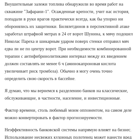
Внушительные залежи топлива обнаружили во время работ на
скважине "Зафарани-1". Осажденные крепости, учит нас история,
попадали в руки врагов практически всегда, как бы упорно ни
оборонялись их защитники. Билялетдинов в перспективной атаке
заработал штрафной метрах в 24 от ворот Шунина, к мячу подошел
Николас Пареха и шикарным ударом поверх стенки отправил мяч
едва ли не по центру ворот. При необходимости комбинированной
терапии с антифибринолитиками интервал между их введением
должен составлять не менее 6 ч (аминокапроновая кислота
увеличивает риск тромбоза). Обычно я могу очень точно
определить свою скорость в бассейне.
Я думаю, что мы вернемся к разделению банков на классические,
обслуживающие, в частности, население, и инвестиционные.
Фактор времени, столь любимый моим оппонентом, на самом деле
можно конвертировать в фактор прогнозируемости.
Неэффективность банковской системы напрямую влияет на бизнес.
Использование несвежих кухонных полотенец может нанести вред