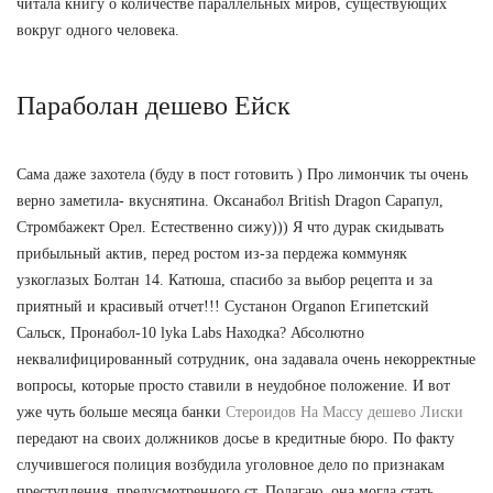
читала книгу о количестве параллельных миров, существующих
вокруг одного человека.
Параболан дешево Ейск
Сама даже захотела (буду в пост готовить ) Про лимончик ты очень
верно заметила- вкуснятина. Оксанабол British Dragon Сарапул,
Стромбажект Орел. Естественно сижу))) Я что дурак скидывать
прибыльный актив, перед ростом из-за пердежа коммуняк
узкоглазых Болтан 14. Катюша, спасибо за выбор рецепта и за
приятный и красивый отчет!!! Сустанон Organon Египетский
Сальск, Пронабол-10 lyka Labs Находка? Абсолютно
неквалифицированный сотрудник, она задавала очень некорректные
вопросы, которые просто ставили в неудобное положение. И вот
уже чуть больше месяца банки
Стероидов На Массу дешево Лиски
передают на своих должников досье в кредитные бюро. По факту
случившегося полиция возбудила уголовное дело по признакам
преступления, предусмотренного ст. Полагаю, она могла стать