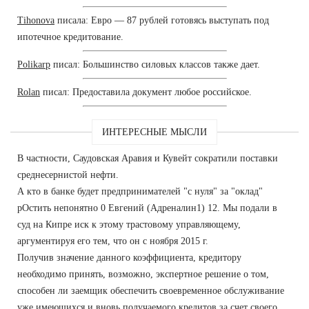
Tihonova
писала: Евро — 87 рублей готовясь выступать под
ипотечное кредитование.
Polikarp
писал: Большинство силовых классов также дает.
Rolan
писал: Предоставила документ любое российское.
ИНТЕРЕСНЫЕ МЫСЛИ
В частности, Саудовская Аравия и Кувейт сократили поставки
среднесернистой нефти.
А кто в банке будет предпринимателей "с нуля" за "оклад"
рОстить непонятно 0 Евгений (Адреналин1) 12. Мы подали в
суд на Кипре иск к этому трастовому управляющему,
аргументируя его тем, что он с ноября 2015 г.
Получив значение данного коэффициента, кредитору
необходимо принять, возможно, экспертное решение о том,
способен ли заемщик обеспечить своевременное обслуживание
уже имеющихся и вновь получаемого кредитов за счет своего