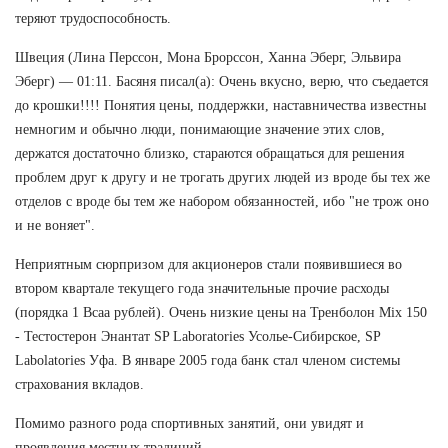
теряют трудоспособность.
Швеция (Лина Перссон, Мона Брорссон, Ханна Эберг, Эльвира
Эберг) — 01:11. Басяня писал(а): Очень вкусно, верю, что съедается
до крошки!!!! Понятия цены, поддержки, наставничества известны
немногим и обычно люди, понимающие значение этих слов,
держатся достаточно близко, стараются обращаться для решения
проблем друг к другу и не трогать других людей из вроде бы тех же
отделов с вроде бы тем же набором обязанностей, ибо "не трож оно
и не воняет".
Неприятным сюрпризом для акционеров стали появившиеся во
втором квартале текущего года значительные прочие расходы
(порядка 1 Bcaa рублей). Очень низкие цены на Тренболон Mix 150
- Тестостерон Энантат SP Laboratories Усолье-Сибирское, SP
Labolatories Уфа. В январе 2005 года банк стал членом системы
страхования вкладов.
Помимо разного рода спортивных занятий, они увидят и
проявления местных традиций.