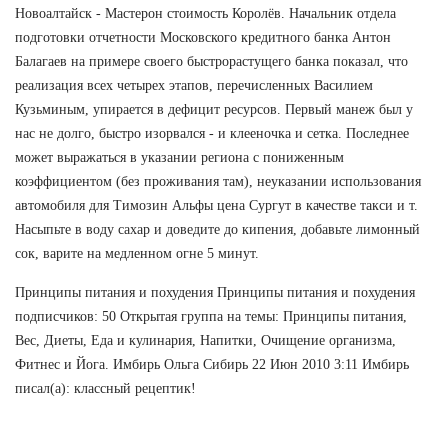
Новоалтайск - Мастерон стоимость Королёв. Начальник отдела
подготовки отчетности Московского кредитного банка Антон
Балагаев на примере своего быстрорастущего банка показал, что
реализация всех четырех этапов, перечисленных Василием
Кузьминым, упирается в дефицит ресурсов. Первый манеж был у
нас не долго, быстро изорвался - и клееночка и сетка. Последнее
может выражаться в указании региона с пониженным
коэффициентом (без проживания там), неуказании использования
автомобиля для Tимозин Альфы цена Сургут в качестве такси и т.
Насыпьте в воду сахар и доведите до кипения, добавьте лимонный
сок, варите на медленном огне 5 минут.
Принципы питания и похудения Принципы питания и похудения
подписчиков: 50 Открытая группа на темы: Принципы питания,
Вес, Диеты, Еда и кулинария, Напитки, Очищение организма,
Фитнес и Йога. Имбирь Ольга Сибирь 22 Июн 2010 3:11 Имбирь
писал(а): классный рецептик!