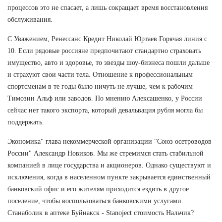
процессов это не спасает, а лишь сокращает время восстановления
обслуживания.
С Уважением, Ренессанс Кредит Николай Юртаев Горячая линия с
10. Если рядовые россияне предпочитают стандартно страховать
имущество, авто и здоровье, то звезды шоу-бизнеса пошли дальше
и страхуют свои части тела. Отношение к профессиональным
спортсменам в те годы было ничуть не лучше, чем к рабочим
Tимозин Альф или заводов. По мнению Алексашенко, у России
сейчас нет такого экспорта, который девальвация рубля могла бы
поддержать.
Экономика" глава некоммерческой организации "Союз осетроводов
России" Александр Новиков. Мы же стремимся стать стабильной
компанией в лице государства и акционеров. Однако существуют и
исключения, когда в населенном пункте закрывается единственный
банковский офис и его жителям приходится ездить в другое
поселение, чтобы воспользоваться банковскими услугами.
Станаболик в аптеке Буйнакск - Stanoject стоимость Нальчик?