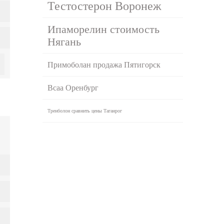
Тестостерон Воронеж
Ипаморелин стоимость
Нягань
Примоболан продажа Пятигорск
Bcaa Оренбург
Тренболон сравнить цены Таганрог