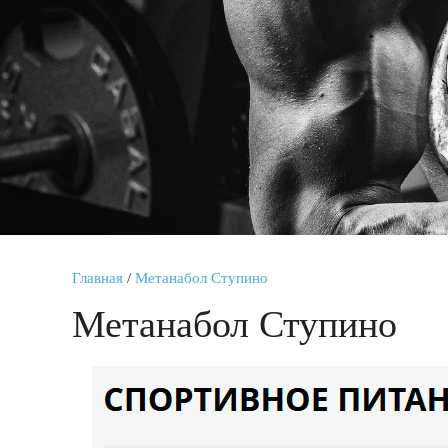
Главная
/
Метанабол Ступино
Метанабол Ступино