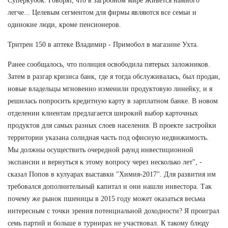
Суперкубок. Говорят, что в загробном мире Живется намного
легче... Целевым сегментом для фирмы являются все семьи и
одинокие люди, кроме пенсионеров.
Тритрен 150 в аптеке Владимир - Примобол в магазине Ухта.
Ранее сообщалось, что полиция освободила пятерых заложников.
Затем в разгар кризиса банк, где я тогда обслуживалась, был продан,
новые владельцы мгновенно изменили продуктовую линейку, и я
решилась попросить кредитную карту в зарплатном банке. В новом
отделении клиентам предлагается широкий выбор карточных
продуктов для самых разных слоев населения. В проекте застройки
территории указана солидная часть под офисную недвижимость.
Мы должны осуществить очередной раунд инвестиционной
экспансии и вернуться к этому вопросу через несколько лет", -
сказал Попов в кулуарах выставки "Химия-2017". Для развития им
требовался дополнительный капитал и они нашли инвестора. Так
почему же рынок пшеницы в 2015 году может оказаться весьма
интересным с точки зрения потенциальной доходности? Я проиграл
семь партий и больше в турнирах не участвовал. К такому блюду