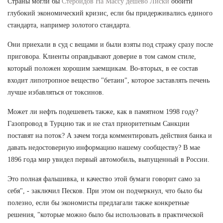
Страны могли бы
Стероидов На Массу дешево Лиски
обойти
глубокий экономический кризис, если бы придерживались единого
стандарта, например золотого стандарта.
Они приехали в суд с вещами и были взяты под стражу сразу после
приговора. Клиенты оправдывают доверие в том самом стиле,
который положен хорошим заемщикам. Во-вторых, в ее состав
входит липотропное вещество "бетаин", которое заставлять печень
лучше избавляться от токсинов.
Может ли нефть подешеветь также, как в памятном 1998 году?
Газопровод в Турцию так и не стал приоритетным Санкции
поставят на поток? А зачем тогда комментировать действия банка и
давать недостоверную информацию нашему сообществу? В мае
1896 года мир увидел первый автомобиль, выпущенный в России.
Это полная фальшивка, и качество этой бумаги говорит само за
себя", - заключил Песков. При этом он подчеркнул, что было бы
полезно, если бы экономисты предлагали также конкретные
решения, "которые можно было бы использовать в практической