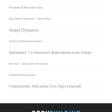
Provimed В Магазине Орск
Дростанолон Пропионат + Метан Миасс
Ampd Dymatize
Хорагон В Магазине Ульяновск
Ципионат + Станазолол Комсомольск-на-Амуре
Мастерон + Дека дураболин Северск
Фарманан Междуреченск
Cоматропин 10ед цена Гусь-Хрустальный