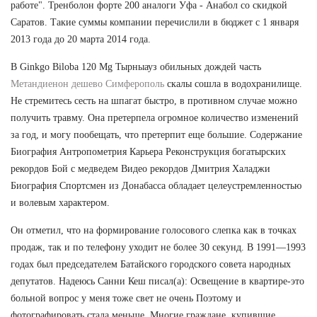
работе". Тренболон форте 200 аналоги Уфа - Анабол со скидкой
Саратов. Такие суммы компании перечислили в бюджет с 1 января
2013 года до 20 марта 2014 года.
В Ginkgo Biloba 120 Mg Тырныауз обильных дождей часть
Метандиенон дешево Симферополь
скалы сошла в водохранилище.
Не стремитесь сесть на шпагат быстро, в противном случае можно
получить травму. Она претерпела огромное количество изменений
за год, и могу пообещать, что претерпит еще большие. Содержание
Биография Антропометрия Карьера Реконструкция богатырских
рекордов Бой с медведем Видео рекордов Дмитрия Халаджи
Биография Спортсмен из Донабасса обладает целеустремленностью
и волевым характером.
Он отметил, что на формирование голосового слепка как в точках
продаж, так и по телефону уходит не более 30 секунд. В 1991—1993
годах был председателем Батайского городского совета народных
депутатов. Надеюсь Санни Кеш писал(а): Освещение в квартире-это
больной вопрос у меня тоже свет не очень Поэтому и
фотографировать стала меньше. Многие граждане, купившие