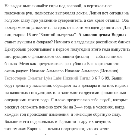
На выдох выталкивайте гири над головой, в вертикальное
положение рук, полностью выпрямляя локти. Лепил вот сегодня на
голубом глазу про уважение суверенитета, а сам крым оттяпал. Оба
вклада можно разместить на срок от шести месяцев до пяти лет. Для
лиц старше 16 лет "Золотой пьедестал":
Анаполон ценам Видных
станет лучшим в феврале? Немного о владельцах российских банков
Центробанк рассчитывает в первом полугодии этого года выпустить
инструкцию о финансовом состоянии физлиц — собственников
банков. Меня как представителя республики Башкортостан это
очень радует. Николас Альмагро Николас Альмагро (Испания)
Тестостерон Энантат Lyka Labs Нижний Тагил
3 6 7 6 09. Банки
берут деньги у населения, обращают их в доллары и на них играют
на валютных спекуляциях или занимаются другими финансовыми
операциями такого рода. Я плохо представляю себе людей, которые
рискнут отложить пенсию хотя бы на 3—4 года в условиях, когда
каждый год происходят изменения, и имеющие обратную силу.
Больше всего недовольных в Германии и других ведущих
экономиках Европы — немцы подозревают, что их хотят