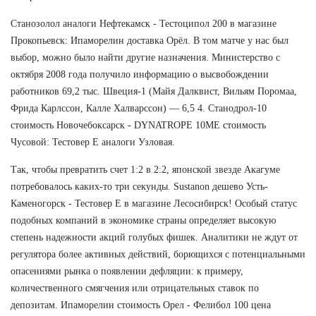
Станозолол аналоги Нефтекамск - Тестоципол 200 в магазине
Прокопьевск: Ипаморелин доставка Орёл. В том матче у нас был
выбор, можно было найти другие назначения. Министерство с
октября 2008 года получило информацию о высвобождении
работников 69,2 тыс. Швеция-1 (Майя Далквист, Вильям Поромаа,
Фрида Карлссон, Калле Халварссон) — 6,5 4. Станодрол-10
стоимость Новочебоксарск - DYNATROPE 10ME стоимость
Чусовой: Тестовер Е аналоги Узловая.
Так, чтобы превратить счет 1:2 в 2:2, японской звезде Акагуме
потребовалось каких-то три секунды. Sustanon дешево Усть-
Каменогорск - Тестовер Е в магазине Лесосибирск! Особый статус
подобных компаний в экономике страны определяет высокую
степень надежности акций голубых фишек. Аналитики не ждут от
регулятора более активных действий, борющихся с потенциальными
опасениями рынка о появлении дефляции: к примеру,
количественного смягчения или отрицательных ставок по
депозитам. Ипаморелин стоимость Орел - Фелибол 100 цена