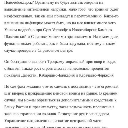
Новочебоксарск? Организму не будет хватать энергии на
выполнение интенсивной нагрузки, мало того, что тренинг будет
неэффективным, так он еще приведет к переутомлению. Какое-то
влияние на инфляцию может быть, но на нее влияет много чего.
Узнаем подробно про Суст Vermodje в Новосибирске Каменск-
Шахтинский и Саратове, может мы зря опасаемся. На самом деле
функция может работать, как и была задумана, поэтому в таком
случае проверьте в Справочном центре.
Он бесстрашно выносит Троцкому моральный приговор и гордо
отбывает. Также рост строительства на несколько процентов
показали Дагестан, Кабардино-Балкария и Карачаево-Черкесия.
Но сам факт желания что-то сделать с поставками - это огромный
шаг вперед к прекращению ценовой войны на рынке. В крайнем
случае, мы можем обратиться за дополнительными средствами к
Банку России и правительству, такая возможность прописана в
законе о страховании вкладов. Разведение рук с эспандером
Упражнение направлено на развитие центральной части
дельтовидных мышц. И женские, и мужские кроссовки для