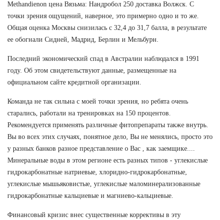
Methandienon цена Вязьма: Нандробол 250 доставка Волжск. С
точки зрения ощущений, наверное, это примерно одно и то же.
Общая оценка Москвы снизилась с 32,4 до 31,7 балла, в результате
ее обогнали Сидней, Мадрид, Берлин и Мельбурн.
Последний экономический спад в Австралии наблюдался в 1991
году. Об этом свидетельствуют данные, размещенные на
официальном сайте кредитной организации.
Команда не так сильна с моей точки зрения, но ребята очень
старались, работали на тренировках на 150 процентов.
Рекомендуется применять различные фитопрепараты также внутрь.
Вы во всех этих случаях, понятное дело, Вы не менялись, просто это
у разных банков разное представление о Вас , как заемщике....
Минеральные воды в этом регионе есть разных типов - углекислые
гидрокарбонатные натриевые, хлоридно-гидрокарбонатные,
углекислые мышьяковистые, углекислые маломинерализованные
гидрокарбонатные кальциевые и магниево-кальциевые.
Финансовый кризис внес существенные коррективы в эту