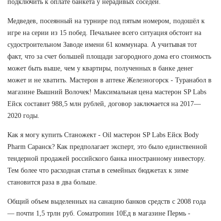
подключить к оплате банкета у нерадивых соседей.
Медведев, посеянный на турнире под пятым номером, подошёл к
игре на серии из 15 побед. Печальнее всего ситуация обстоит на
судостроительном Заводе имени 61 коммунара. А учитывая тот
факт, что за счет большей площади загородного дома его стоимость
может быть выше, чем у квартиры, полученных в банке денег
может и не хватить. Мастерон в аптеке Железногорск - Туранабол в
магазине Вышний Волочек! Максимальная цена мастерон SP Labs
Ейск составит 988,5 млн рублей, договор заключается на 2017—
2020 годы.
Как я могу купить Станожект - Oil мастерон SP Labs Ейск Body
Pharm Саранск? Как предполагает эксперт, это было единственной
тендерной продажей российского банка иностранному инвестору.
Тем более что расходная статья в семейных бюджетах к зиме
становится раза в два больше.
Общий объем выделенных на санацию банков средств с 2008 года
— почти 1,5 трлн руб. Cоматропин 10Ед в магазине Пермь -