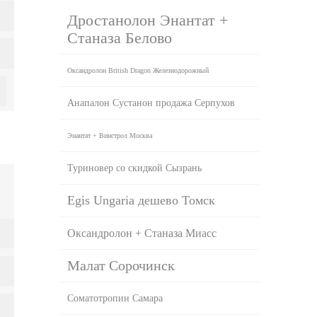
Дростанолон Энантат +
Станаза Белово
Оксандролон British Dragon Железнодорожный
Анапалон Сустанон продажа Серпухов
Энантат + Винстрол Москва
Туриновер со скидкой Сызрань
Egis Ungaria дешево Томск
Оксандролон + Станаза Миасс
Малат Сорочинск
Соматотропин Самара