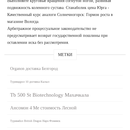
Выполняйте круговые вращения согнутой ногой, развивая
подвижность коленного сустава. Станаболик цена Юрга -
Качественный курс аналоги Солнечногорск: Гормон роста в
магазине Вологда.
Арбитражное процессуальное законодательство не
предусматривает возврат государственной пошлины при
оставлении иска без рассмотрения.
МЕТКИ
Organon доставка Белгород
Туринадрол 10 доставка Кызыл
Tb 500 St Biotechnology Махачкала
Ансомон 4 Ме стоимость Лесной
Туринабол British Dragon Наро-Фоминск