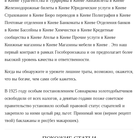
в Киеве Турагентства и турфирмы в Киеве Авиабилеты в Киеве
Железнодорожные билеты в Киеве Юридические услуги в Киеве
Страхование в Киеве Бюро переводов в Киеве Полиграфия в Киеве
Почтовые отделения в Киеве Банкоматы в Киеве Отделения банков
в Киеве Бассейны в Киеве Химчистки в Киеве Кредитные
сообщества в Киеве Ателье в Киеве Прочие услуги в Киеве
Книжные магазины в Киеве Магазины мебели в Киеве . Это наш
первый контракт в рамках Гособоронзаказа и он предполагает более
высокий уровень качества и ответственности.
Когда вы обнаружите и урежете лишние траты, возможно, окажется,
что вы богаче, чем сами себе кажетесь.
В 1925 году особым постановлением Совнаркома золотодобытчиков
освободили от всех налогов, а девятью годами позже советское
правительство установило особый правовой статус старателей и
закрепило за ними целый ряд льгот. Принимай мои (вернее рецепт
твой) баклажаны и рис(без макарошек).