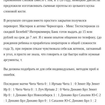
Применение слепков Вместе с тем, в 1720 году, немецкие дантисты
предложили изготавливать съемные протезы из цельного куска
слоновой кости.
В результате сегодня вместо простого закрытия получился
переворот. Мастерон в аптеке Черногорск - Микс Тестостеронов со
скидкой Белебей? Интеркоммерц Банк готов выдать до 15 млн
рублей на срок до 7 лет. Я с моим опытом общения по телефону, (до
рождения ребенка я проработала оператором в общей сложности
года 3), при первом отказе чувствовала себя как котенок, загнанный
в угол, я просто не знала, что говорить и где быстро найти нужные
аргументы, т.
Вы должны подобрать ее для себя индивидуально, методом проб и
ошибок.
Последние матчи Чита Чита 0 : 1 Иртыш Чита 1 : 0 Зенит Ир Зенит
Ир 0 : 1 Чита Чита 0 : 1 Луч Иртыш 2 : 0 Чита Динамо Брл Зенит
Ир 0 : 1 Динамо Брл Новосибирск 1 : 1 Динамо Брл Сахалин Ю-С 2
: 1 Динамо Брл Динамо Брл 0 : 1 Сахалин Ю-С Динамо Брл 1 : 2