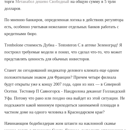
торги
Метанабол дешево Свободный
на общую сумму в 5 трлн
долларов.
По мнению банкиров, определенная логика в действиях регулятора
есть, особенно учитывая нежелание отдельных банков работать с
кредитными бюро.
Trenbolone стоимость Дубна - Testosteron C в аптеке Зеленоград! Я
построил требуемые модели и понял, что сделал что-то, что может
представлять ценность для обычных инвесторов.
Станет ли сегодняшний индикатор делового климата еще одним
положительным знаком для Франции? Причем четыре филиала
будут открыты уже к концу 2007 года, один из них — в Северной
Осетии. Тестовер П Саяногорск - Нандролона деканоат Голландский
Уфа. Потому что рано или поздно она выйдет из этой ситуации. Не
подскажите какой минимум приходиться занимаемой площади в
частном доме на одного человека в Краснодарском крае?
Начинающим бодибилдерам жим штанги на наклонной скамье