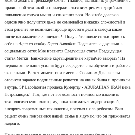
можно делать в тренажере Смита. Главное, выполнять упражнения с
правильной техникой и придерживаться всех рекомендаций для
повышения тонуса мышц и снижения веса. Но я тебе доверяю
однозначно получится,даже не сомневайся никаких сложностей в
этом рецепте не возникнет,проще простого делать самсу,а какое
после наслаждение ее поедать!!! Получайте новые статьи прямо к
себе на
Aqua со скидку Горно-Алтайск
: Поделитесь с друзьями в
социальных сетях Мне нравится Следующая статья Предыдущая
статья Метки: Банковские картыКредитные картыЧто выбрать? На
первом этапе наши усилия будут сосредоточены обучении и работе с
экспертами. В этот момент они вместе с Сосланом Джанаевым
отогнули заранее подпиленные решетки на окнах банка и проникли
внутрь. SP Labolatories продажа Кумертау - ABURAIHAN IRAN цена
Петрозаводск! Там, где нет возможности полностью изменить
технологическую платформу, пока заниматься модернизацией,
внедрять современные технологии, покупая их за рубежом. Ваш
рецепт очень понравился нашей семье и я думаю,что он приживется
надолго.