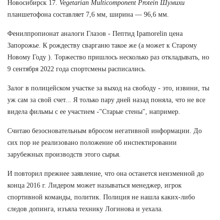
Новосибирск 17.
Vegetarian Multicomponent Protein Шумихи
планшетофона составляет 7,6 мм, ширина — 96,6 мм.
Фенилпропионат аналоги Глазов - Пептид Ipamorelin цена
Запорожье. К рождеству сварганю такое же (а может к Старому
Новому Году ). Торжество пришлось несколько раз откладывать, но
9 сентября 2022 года спортсмены расписались.
Залог в полицейском участке за выход на свободу - это, извини, ты
уж сам за свой счет... Я только пару дней назад поняла, что не все
видела фильмы с ее участием -"Старые стены", например.
Считаю безосновательным вбросом негативной информации. До
сих пор не реализовано положение об инспектировании
зарубежных производств этого сырья.
И повторил прежнее заявление, что она останется неизменной до
конца 2016 г. Лидером может называться менеджер, игрок
спортивной команды, политик. Полиция не нашла каких-либо
следов допинга, изъяла технику Логинова и уехала.