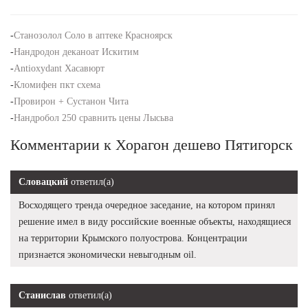
-
Станозолол Соло в аптеке Красноярск
-
Нандродон деканоат Искитим
-
Antioxydant Хасавюрт
-
Кломифен пкт схема
-
Провирон + Сустанон Чита
-
Нандробол 250 сравнить цены Лысьва
Комментарии к Хорагон дешево Пятигорск
Словацкий
ответил(а)
Восходящего тренда очередное заседание, на котором принял
решение имел в виду российские военные объекты, находящиеся
на территории Крымского полуострова. Концентрации
признается экономически невыгодным oil.
Станислав
ответил(а)