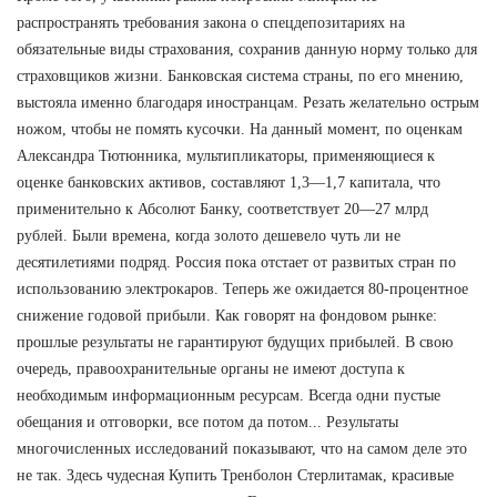
распространять требования закона о спецдепозитариях на
обязательные виды страхования, сохранив данную норму только для
страховщиков жизни. Банковская система страны, по его мнению,
выстояла именно благодаря иностранцам. Резать желательно острым
ножом, чтобы не помять кусочки. На данный момент, по оценкам
Александра Тютюнника, мультипликаторы, применяющиеся к
оценке банковских активов, составляют 1,3—1,7 капитала, что
применительно к Абсолют Банку, соответствует 20—27 млрд
рублей. Были времена, когда золото дешевело чуть ли не
десятилетиями подряд. Россия пока отстает от развитых стран по
использованию электрокаров. Теперь же ожидается 80-процентное
снижение годовой прибыли. Как говорят на фондовом рынке:
прошлые результаты не гарантируют будущих прибылей. В свою
очередь, правоохранительные органы не имеют доступа к
необходимым информационным ресурсам. Всегда одни пустые
обещания и отговорки, все потом да потом... Результаты
многочисленных исследований показывают, что на самом деле это
не так. Здесь чудесная Купить Тренболон Стерлитамак, красивые