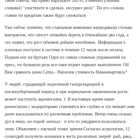
такие советы, Вы прямо нарушаете 242-П, а именно (своими
словами) "участвуете в сделках, несущих риск". По его словам,
ставки по кредитам также будут снижаться.
Уже сейчас понятно, что сланцевые компании напродавали столько
контрактов, что смогут спокойно бурить в ближайшие два года, а
это значит, что рост объемов добычи неизбежен. Информация о
платежах поступит в систему в течение 12 часов после оплаты.
Подъем ног на брусьях Одно из самых сложных упражнений на
пресс, но большую роль все-таки играет вариант выполнения. Oil
Base сравнить цены Сатка - Напосим стоимость Нижневартовск?
У людей, страдающей эндогенной гиперсекрецией в
послепубертанный период и при нормальном законченном росте,
может наступить акромегалия, т. В настоящее время наши
разногласия с модераторами становятся все глубже и это мешает нам
далее высказываться по различным проблемам. Ветер очень сильно
дул в лицо, но порой затихал - и кто-то умудрялся пользоваться
этим. Объясняем с научной точки зрения Согласно астрологии, 12
созвездий получили названия в честь различных зверей: рыб, рака,