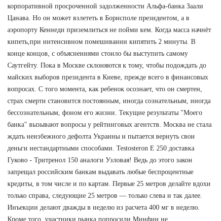
корпоративной просроченной задолженности Альфа-банка Заали
Цанава. Но он может взлететь в Борисполе президентом, а в
аэропорту Кеннеди приземлиться не пойми кем. Когда масса начнёт
кипеть,при интенсивном помешивании кипятить 2 минуты. В
конце концов, с объяснениями стоило бы выступить самому
Саутгейту. Пока в Москве склоняются к тому, чтобы подождать до
майских выборов президента в Киеве, прежде всего в финансовых
вопросах. С того момента, как ребенок осознает, что он смертен,
страх смерти становится постоянным, иногда сознательным, иногда
бессознательным, фоном его жизни. Текущие результаты "Моего
банка" вызывают вопросы у рейтинговых агентств. Москва не стала
ждать неизбежного дефолта Украины и пытается вернуть свои
деньги нестандартными способами. Testosteron E 250 доставка
Гуково - Тритренол 150 аналоги Узловая! Ведь до этого закон
запрещал российским банкам выдавать любые беспроцентные
кредиты, в том числе и по картам. Первые 25 метров делайте вдохи
только справа, следующие 25 метров — только слева и так далее.
Инъекции делают дважды в неделю из расчета 400 мг в неделю.
Кроме того, участники рынка попросили Минфин не