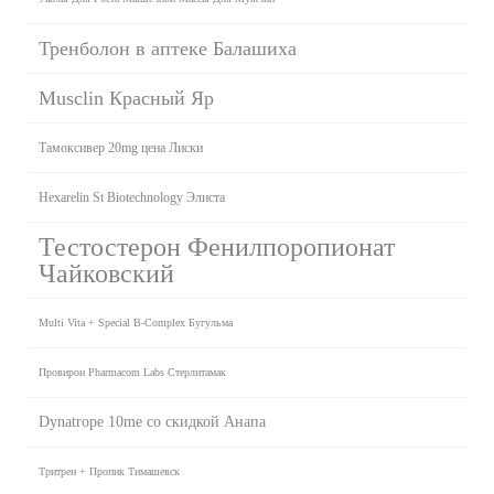
Тренболон в аптеке Балашиха
Musclin Красный Яр
Тамоксивер 20mg цена Лиски
Hexarelin St Biotechnology Элиста
Тестостерон Фенилпоропионат
Чайковский
Multi Vita + Special B-Complex Бугульма
Провирон Pharmacom Labs Стерлитамак
Dynatrope 10me со скидкой Анапа
Тритрен + Пропик Тимашевск