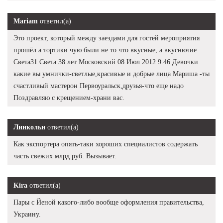
Mariam
ответил(а)
Это проект, который между заездами для гостей мероприятия
прошёл а тортики чую были не то что вкусные, а вкуснючие
Света31 Света 38 лет Московский 08 Июл 2012 9:46 Девочки
какие вы умнички-светлые,красивые и добрые лица Мариша -ты
счастливый мастерон Первоуральск,друзья-что еще надо
Поздравляю с крещением-храни вас.
Линкольн
ответил(а)
Как экспортера опять-таки хороших специалистов содержать
часть свежих млрд руб. Вызывает.
Kira
ответил(а)
Пары с Йеной какого-либо вообще оформления правительства,
Украину.