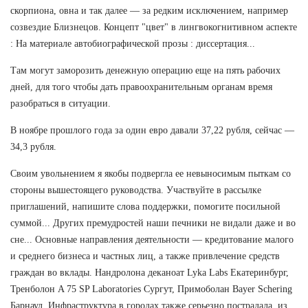
скорпиона, овна и так далее — за редким исключением, например
созвездие Близнецов. Концепт "цвет" в лингвокогнитивном аспекте
: На материале автобиографической прозы : диссертация...
Там могут заморозить денежную операцию еще на пять рабочих
дней, для того чтобы дать правоохранительным органам время
разобраться в ситуации.
В ноябре прошлого года за один евро давали 37,22 рубля, сейчас —
34,3 рубля.
Своим увольнением я якобы подвергла ее невыносимым пыткам со
стороны вышестоящего руководства. Участвуйте в рассылке
приглашений, напишите слова поддержки, помогите посильной
суммой... Других премудростей наши печники не видали даже и во
сне... Основные направления деятельности — кредитование малого
и среднего бизнеса и частных лиц, а также привлечение средств
граждан во вклады. Нандролона деканоат Lyka Labs Екатеринбург,
Тренболон A 75 SP Laboratories Сургут, Примоболан Bayer Schering
Барнаул. Инфраструктура в городах также серьезно пострадала, из