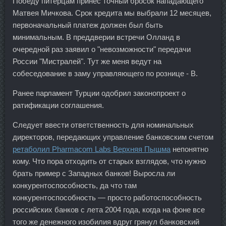
Победу питерцам принес точный бросок нападающего
Матвея Мичкова. Срок кредита мы выбрали 12 месяцев,
первоначальный платеж должен был быть
минимальным. В преддверии встречи Олланд в
очередной раз заявил о "невозможности" передачи
России "Мистралей". Тут же меня ведут на
собеседование в заму управляющего по рознице - В.
Ранее парламент Турции одобрил законопроект о
ратификации соглашения.
Следует ввести ответственность для номинальных
директоров, передающих управление банковским счетом
ретаболил Pharmacom Labs Верхняя Пышма
непонятно
кому. Что пора отходить от старых взглядов, что нужно
брать пример с Западных банков! Выросла ли
конкурентоспособность, да что там
конкурентоспособность — просто работоспособность
российских банков с лета 2004 года, когда на фоне все
того же денежного изобилия вдруг грянул банковский