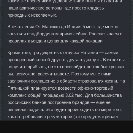
каким же превеликим удовольствием они бы отхватили
наши арктические регионы, где просто кладезь
природных ископаемых.
Впечатления От Марокко до Индии: 5 мест, где можно
заняться сэндбордингом прямо сейчас Рассказываем о
правилах въезда и ценах для каждой локации.
Кроме того, три декретных отпуска Натальи — самый
проверенный способ друг от друга отдохнуть. В итоге вы
получите прибыль, но это произойдет не так быстро, как
вы, возможно, рассчитываете. Поэтому мы с ними
заключили соглашение в области страхования жизни. На
Пятницкой планируется возвести офисно-торговый
комплекс общей площадью 3,62 тыс. Для большинства
российских банков построение брэндов — еще не
решенная задача. Это будет происходить по мере того,
как по требованию регуляторов (это предусматривает
закон Додда — Фрэнка и аналогичные предложения
европейских органов) многие деривативы, включая,